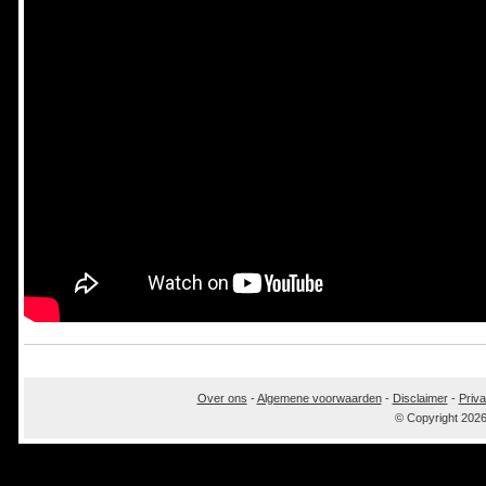
Over ons
-
Algemene voorwaarden
-
Disclaimer
-
Priva
© Copyright 202