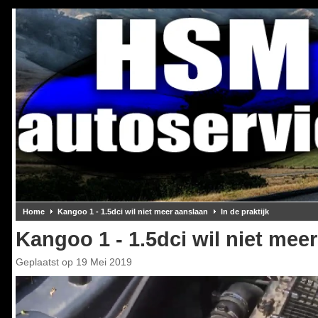
Home
Kangoo 1 - 1.5dci wil niet meer aanslaan
In de praktijk
Kangoo 1 - 1.5dci wil niet mee
Geplaatst op
19 Mei 2019