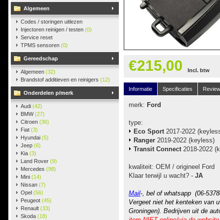
Algemeen
Codes / storingen uitlezen
Injectoren reinigen / testen
(0)
Service reset
TPMS sensoren
(0)
Gereedschap
€215,00
Incl. btw
Algemeen
(32)
Brandstof additieven en reinigers
(12)
Informatie
Specificaties
Revie
Onderdelen p/merk
merk:
Ford
Audi
(42)
BMW
(27)
Citroen
(36)
type:
Fiat
(3)
Eco Sport
2017-2022 (keyles
Hyundai
(5)
Ranger
2019-2022 (keyless)
Jeep
(6)
Transit Connect
2018-2022 (k
Kia
(3)
Land Rover
(9)
kwaliteit: OEM / origineel Ford
Mercedes
(98)
Klaar terwijl u wacht? -
JA
Mini
(14)
Nissan
(7)
Opel
(56)
Mail
-, bel of whatsapp (06-5378
Peugeot
(45)
Vergeet niet het kenteken van u
Renault
(33)
Groningen). Bedrijven uit de au
Skoda
(18)
item NIET online/via de website