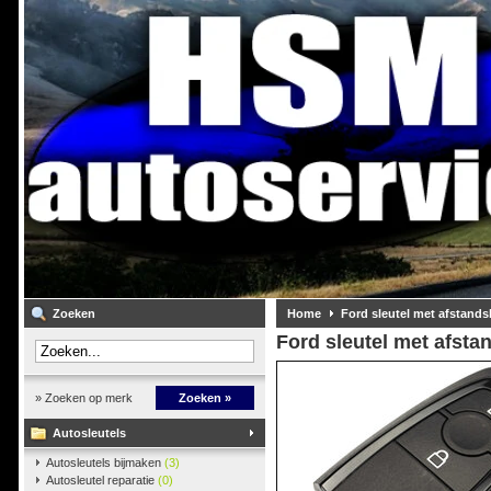
Zoeken
Home
Ford sleutel met afstand
Ford sleutel met afst
» Zoeken op merk
Zoeken »
Autosleutels
Autosleutels bijmaken
(3)
Autosleutel reparatie
(0)