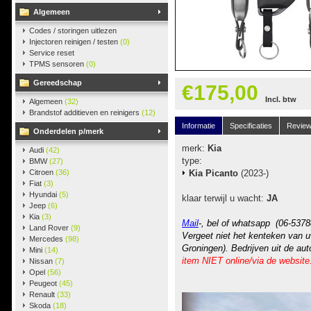
Algemeen
Codes / storingen uitlezen
Injectoren reinigen / testen
(0)
Service reset
TPMS sensoren
(0)
Gereedschap
€175,00
Incl. btw
Algemeen
(32)
Brandstof additieven en reinigers
(12)
Informatie
Specificaties
Revie
Onderdelen p/merk
merk:
Kia
Audi
(42)
type:
BMW
(27)
Citroen
(36)
Kia Picanto
(2023-)
Fiat
(3)
Hyundai
(5)
klaar terwijl u wacht:
JA
Jeep
(6)
Kia
(3)
Mail
-, bel of whatsapp (06-5378
Land Rover
(9)
Vergeet niet het kenteken van u
Mercedes
(98)
Groningen). Bedrijven uit de au
Mini
(14)
item NIET online/via de website
Nissan
(7)
Opel
(56)
Peugeot
(45)
Renault
(33)
Skoda
(18)