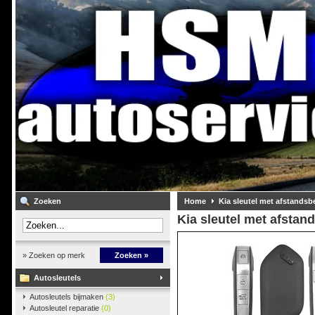
Zoeken
Home
Kia sleutel met afstandsb
Kia sleutel met afstan
» Zoeken op merk
Zoeken »
Autosleutels
Autosleutels bijmaken
(3)
Autosleutel reparatie
(0)