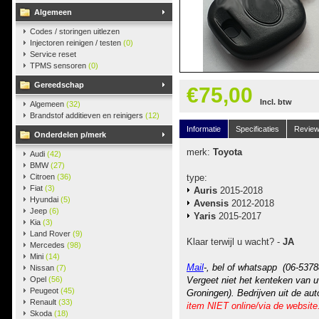
Algemeen
Codes / storingen uitlezen
Injectoren reinigen / testen
(0)
Service reset
TPMS sensoren
(0)
Gereedschap
€75,00
Incl. btw
Algemeen
(32)
Brandstof additieven en reinigers
(12)
Informatie
Specificaties
Revie
Onderdelen p/merk
merk:
Toyota
Audi
(42)
BMW
(27)
Citroen
(36)
type:
Fiat
(3)
Auris
2015-2018
Hyundai
(5)
Avensis
2012-2018
Jeep
(6)
Yaris
2015-2017
Kia
(3)
Land Rover
(9)
Klaar terwijl u wacht? -
JA
Mercedes
(98)
Mini
(14)
Mail
-, bel of whatsapp (06-5378
Nissan
(7)
Opel
(56)
Vergeet niet het kenteken van u
Peugeot
(45)
Groningen). Bedrijven uit de au
Renault
(33)
item NIET online/via de website
Skoda
(18)