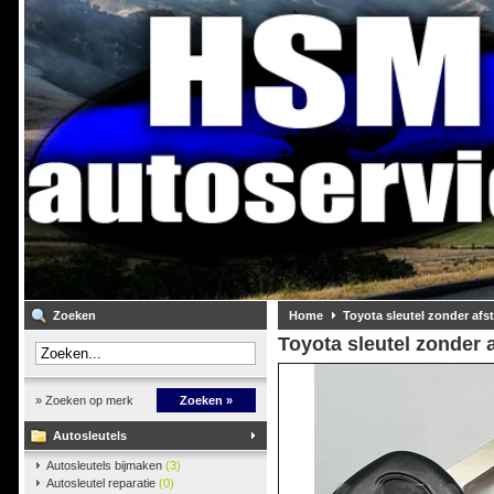
Zoeken
Home
Toyota sleutel zonder af
Toyota sleutel zonder
» Zoeken op merk
Zoeken »
Autosleutels
Autosleutels bijmaken
(3)
Autosleutel reparatie
(0)