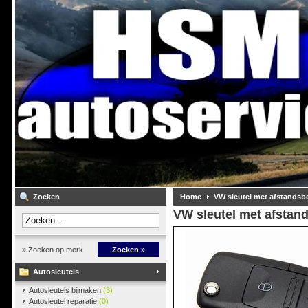
Zoeken
Home
VW sleutel met afstandsb
VW sleutel met afstan
» Zoeken op merk
Zoeken »
Autosleutels
Autosleutels bijmaken
(3)
Autosleutel reparatie
(0)