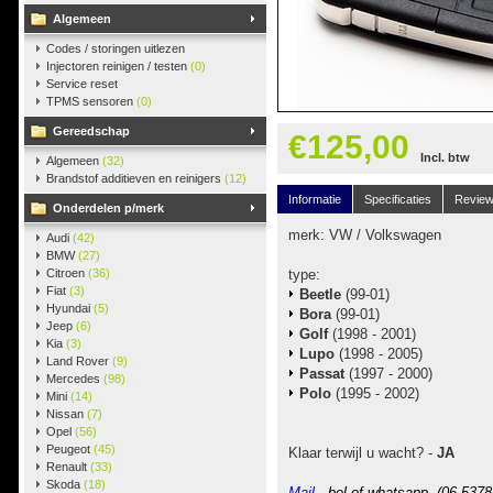
Algemeen
Codes / storingen uitlezen
Injectoren reinigen / testen
(0)
Service reset
TPMS sensoren
(0)
Gereedschap
€125,00
Incl. btw
Algemeen
(32)
Brandstof additieven en reinigers
(12)
Informatie
Specificaties
Revie
Onderdelen p/merk
merk: VW / Volkswagen
Audi
(42)
BMW
(27)
Citroen
(36)
type:
Fiat
(3)
Beetle
(99-01)
Hyundai
(5)
Bora
(99-01)
Jeep
(6)
Golf
(1998 - 2001)
Kia
(3)
Lupo
(1998 - 2005)
Land Rover
(9)
Passat
(1997 - 2000)
Mercedes
(98)
Polo
(1995 - 2002)
Mini
(14)
Nissan
(7)
Opel
(56)
Peugeot
(45)
Klaar terwijl u wacht? -
JA
Renault
(33)
Skoda
(18)
Mail
-, bel of whatsapp (06-5378