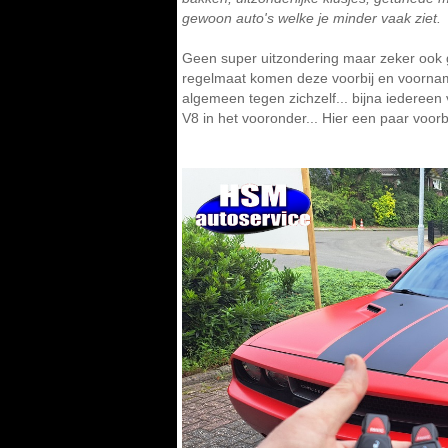
gewoon auto's welke je minder vaak ziet.
Geen super uitzondering maar zeker ook g
regelmaat komen deze voorbij en voornameli
algemeen tegen zichzelf... bijna iedereen v
V8 in het vooronder... Hier een paar voorbe