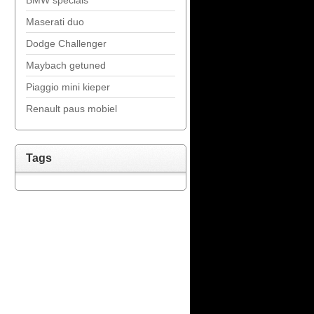
BMW specials
Maserati duo
Dodge Challenger
Maybach getuned
Piaggio mini kieper
Renault paus mobiel
Tags