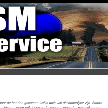
`
s door de handen gekomen welke toch wat uitzonderlijker zijn. Stoere
 machines... maar ook leuke oude wagens, legendes van weleer en