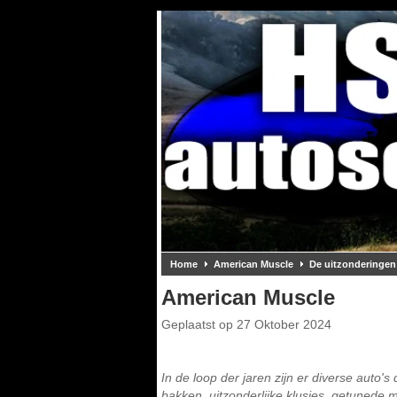
Home
American Muscle
De uitzonderingen
American Muscle
Geplaatst op
27 Oktober 2024
In de loop der jaren zijn er diverse auto'
bakken, uitzonderlijke klusjes, getunede