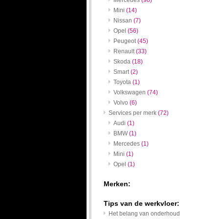
Mercedes
(98)
Mini
(14)
Nissan
(7)
Opel
(56)
Peugeot
(45)
Renault
(33)
Skoda
(18)
Smart
(2)
Toyota
(1)
Volkswagen
(74)
Volvo
(6)
Services per merk
(72)
Audi
(1)
BMW
(1)
Mercedes
(1)
Mini
(1)
Opel
(1)
Merken:
Tips van de werkvloer:
Het belang van onderhoud