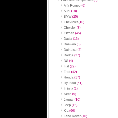
Autosleutels bijmaken
(3)
Alfa Romeo
(6)
Audi
(18)
BMW
(25)
Chevrolet
(10)
Chrysler
(8)
Citroën
(45)
Dacia
(13)
Daewoo
(3)
Daihatsu
(2)
Dodge
(27)
DS
(4)
Fiat
(22)
Ford
(42)
Honda
(17)
Hyundai
(51)
Infinity
(1)
Iveco
(5)
Jaguar
(10)
Jeep
(15)
Kia
(66)
Land Rover
(10)