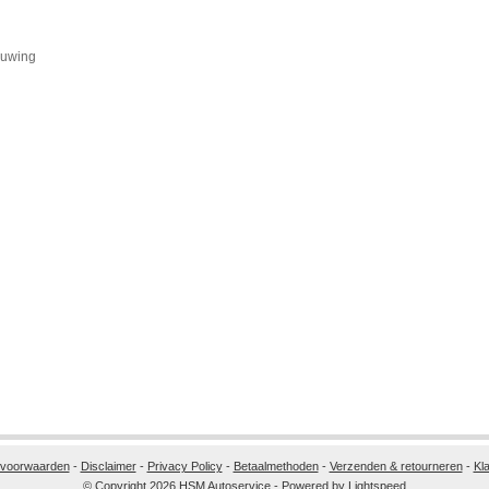
huwing
 voorwaarden
-
Disclaimer
-
Privacy Policy
-
Betaalmethoden
-
Verzenden & retourneren
-
Kl
© Copyright 2026 HSM Autoservice - Powered by
Lightspeed