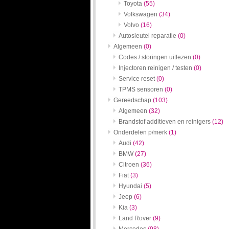
Toyota
(55)
Volkswagen
(34)
Volvo
(16)
Autosleutel reparatie
(0)
Algemeen
(0)
Codes / storingen uitlezen
(0)
Injectoren reinigen / testen
(0)
Service reset
(0)
TPMS sensoren
(0)
Gereedschap
(103)
Algemeen
(32)
Brandstof additieven en reinigers
(12)
Onderdelen p/merk
(1)
Audi
(42)
BMW
(27)
Citroen
(36)
Fiat
(3)
Hyundai
(5)
Jeep
(6)
Kia
(3)
Land Rover
(9)