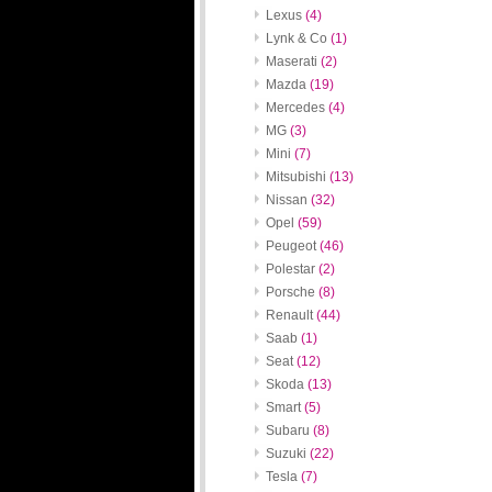
Lexus
(4)
Lynk & Co
(1)
Maserati
(2)
Mazda
(19)
Mercedes
(4)
MG
(3)
Mini
(7)
Mitsubishi
(13)
Nissan
(32)
Opel
(59)
Peugeot
(46)
Polestar
(2)
Porsche
(8)
Renault
(44)
Saab
(1)
Seat
(12)
Skoda
(13)
Smart
(5)
Subaru
(8)
Suzuki
(22)
Tesla
(7)