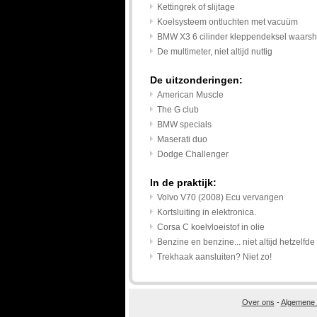
Kettingrek of slijtage
Koelsysteem ontluchten met vacuüm
BMW X3 6 cilinder kleppendeksel waars
De multimeter, niet altijd nuttig
De uitzonderingen:
American Muscle
The G club
BMW specials
Maserati duo
Dodge Challenger
In de praktijk:
Volvo V70 (2008) Ecu vervangen
Kortsluiting in elektronica.
Corsa C koelvloeistof in olie
Benzine en benzine... niet altijd hetzelfde
Trekhaak aansluiten? Niet zo!
Over ons
-
Algemene