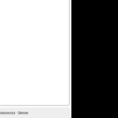
antenservice
-
Sitemap