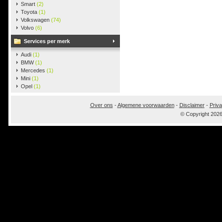
Smart
(2)
Toyota
(1)
Volkswagen
(74)
Volvo
(6)
Services per merk
Audi
(1)
BMW
(1)
Mercedes
(1)
Mini
(1)
Opel
(1)
Over ons
-
Algemene voorwaarden
-
Disclaimer
-
Priva
© Copyright 202