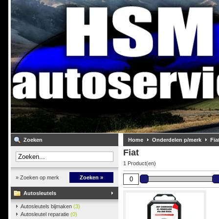
Zoeken
Home
Onderdelen p/merk
Fia
Fiat
1 Product(en)
» Zoeken op merk
Zoeken »
Autosleutels
Autosleutels bijmaken
(3)
Autosleutel reparatie
(0)