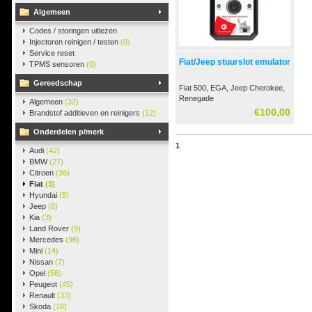
Algemeen
Codes / storingen uitlezen
Injectoren reinigen / testen
(0)
Service reset
Fiat/Jeep stuurslot emulator
TPMS sensoren
(0)
Gereedschap
Fiat 500, EGA, Jeep Cherokee,
Renegade
Algemeen
(32)
€100,00
Brandstof additieven en reinigers
(12)
Onderdelen p/merk
1
Audi
(42)
BMW
(27)
Citroen
(36)
Fiat
(3)
Hyundai
(5)
Jeep
(6)
Kia
(3)
Land Rover
(9)
Mercedes
(98)
Mini
(14)
Nissan
(7)
Opel
(56)
Peugeot
(45)
Renault
(33)
Skoda
(18)