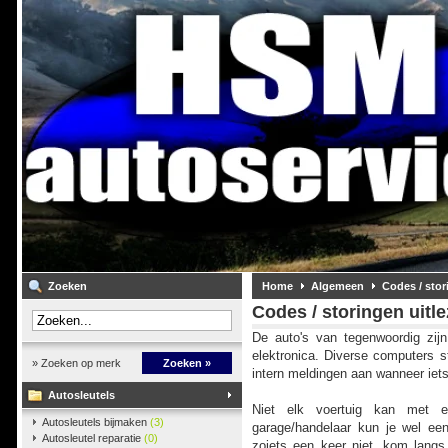
Zoeken
Home
Algemeen
Codes / stor
Codes / storingen uitl
De auto's van tegenwoordig zij
elektronica. Diverse computers s
» Zoeken op merk
Zoeken »
intern meldingen aan wanneer iets
Autosleutels
Niet elk voertuig kan met e
Autosleutels bijmaken
(3)
garage/handelaar kun je wel een
Autosleutel reparatie
(0)
zoiets een keer niet, kom lang