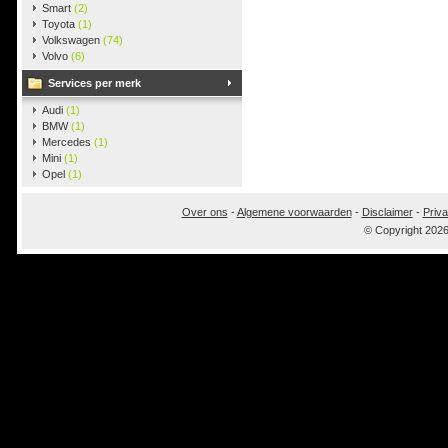
Smart
(2)
Toyota
(1)
Volkswagen
(74)
Volvo
(6)
Services per merk
Audi
(1)
BMW
(1)
Mercedes
(1)
Mini
(1)
Opel
(1)
Over ons
-
Algemene voorwaarden
-
Disclaimer
-
Priva
© Copyright 202