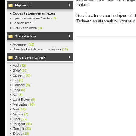
maken.
Algemeen
Codes / storingen uitlezen
Service alleen voor bedrijven uit
Injectoren reinigen / testen
(0)
Tarieven en afspraak bij voorkeur
Service reset
TPMS sensoren
(0)
Gereedschap
Algemeen
(32)
Brandstof additieven en reinigers
(12)
Onderdelen p/merk
Audi
(42)
BMW
(27)
Citroen
(36)
Fiat
(3)
Hyundai
(5)
Jeep
(6)
Kia
(3)
Land Rover
(9)
Mercedes
(98)
Mini
(14)
Nissan
(7)
Opel
(56)
Peugeot
(45)
Renault
(33)
Skoda
(18)