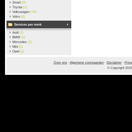
Smart
(2)
Toyota
(1)
Volkswagen
(74)
Volvo
(6)
Services per merk
Audi
(1)
BMW
(1)
Mercedes
(1)
Mini
(1)
Opel
(1)
Over ons
-
Algemene voorwaarden
-
Disclaimer
-
Priva
© Copyright 202