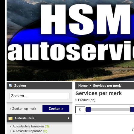
Zoeken
Home
Services per merk
Services per merk
0 Product(en)
» Zoeken op merk
Zoeken »
Autosleutels
Autosleutels bijmaken
(3)
G
Autosleutel reparatie
(0)