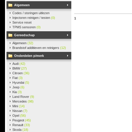
Algemeen
Codes / storingen uitlezen
Injectoren reinigen / testen
(0)
1
Service reset
TPMS sensoren
(0)
Gereedschap
Algemeen
(32)
Brandstof additieven en reinigers
(12)
Onderdelen p/merk
Audi
(42)
BMW
(27)
Citroen
(36)
Fiat
(3)
Hyundai
(5)
Jeep
(6)
Kia
(3)
Land Rover
(9)
Mercedes
(98)
Mini
(14)
Nissan
(7)
Opel
(56)
Peugeot
(45)
Renault
(33)
Skoda
(18)