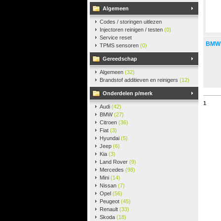
Algemeen
Codes / storingen uitlezen
Injectoren reinigen / testen
(0)
Service reset
BMW /
TPMS sensoren
(0)
Gereedschap
Algemeen
(32)
Brandstof additieven en reinigers
(12)
Onderdelen p/merk
1
Audi
(42)
BMW
(27)
Citroen
(36)
Fiat
(3)
Hyundai
(5)
Jeep
(6)
Kia
(3)
Land Rover
(9)
Mercedes
(98)
Mini
(14)
Nissan
(7)
Opel
(56)
Peugeot
(45)
Renault
(33)
Skoda
(18)