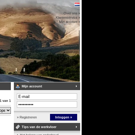
Over ons »
Klantenservice »
Mijn account »
Mijn account
1 van 1
» Registreren
Inloggen »
Tips van de werkvloer