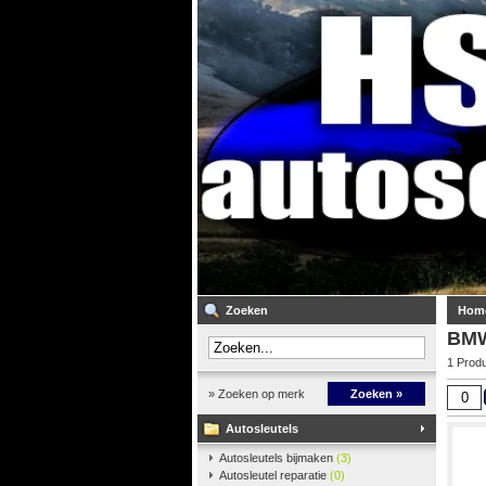
Zoeken
Hom
BM
1 Prod
» Zoeken op merk
Zoeken »
Autosleutels
Autosleutels bijmaken
(3)
Autosleutel reparatie
(0)