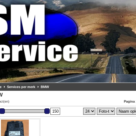
e
Services per merk
BMW
W
uct(en)
Pagina 