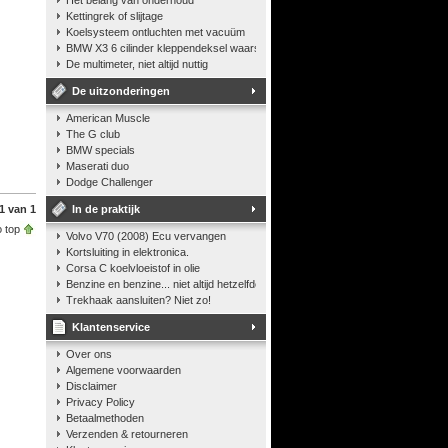
Het belang van onderhoud
Kettingrek of slijtage
Koelsysteem ontluchten met vacuüm
BMW X3 6 cilinder kleppendeksel waarshuwing
De multimeter, niet altijd nuttig
De uitzonderingen
American Muscle
The G club
BMW specials
Maserati duo
Dodge Challenger
1 van 1
In de praktijk
 top
Volvo V70 (2008) Ecu vervangen
Kortsluiting in elektronica.
Corsa C koelvloeistof in olie
Benzine en benzine... niet altijd hetzelfde
Trekhaak aansluiten? Niet zo!
Klantenservice
Over ons
Algemene voorwaarden
Disclaimer
Privacy Policy
Betaalmethoden
Verzenden & retourneren