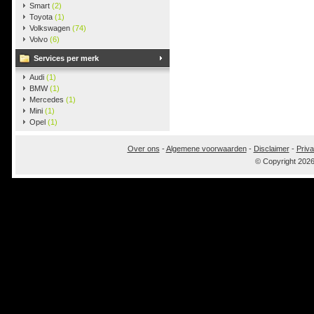
Smart
(2)
Toyota
(1)
Volkswagen
(74)
Volvo
(6)
Services per merk
Audi
(1)
BMW
(1)
Mercedes
(1)
Mini
(1)
Opel
(1)
Over ons
-
Algemene voorwaarden
-
Disclaimer
-
Priva
© Copyright 202