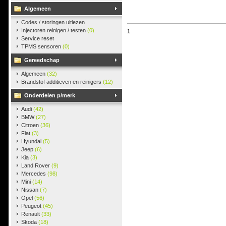
Algemeen
Codes / storingen uitlezen
Injectoren reinigen / testen
(0)
1
Service reset
TPMS sensoren
(0)
Gereedschap
Algemeen
(32)
Brandstof additieven en reinigers
(12)
Onderdelen p/merk
Audi
(42)
BMW
(27)
Citroen
(36)
Fiat
(3)
Hyundai
(5)
Jeep
(6)
Kia
(3)
Land Rover
(9)
Mercedes
(98)
Mini
(14)
Nissan
(7)
Opel
(56)
Peugeot
(45)
Renault
(33)
Skoda
(18)