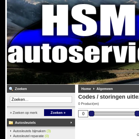
Zoeken
Home
Algemeen
Codes / storingen uitl
0 Product(en)
» Zoeken op merk
Zoeken »
Autosleutels
Autosleutels bijmaken
(3)
G
Autosleutel reparatie
(0)