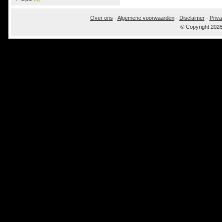
Over ons
-
Algemene voorwaarden
-
Disclaimer
-
Priva
© Copyright 202