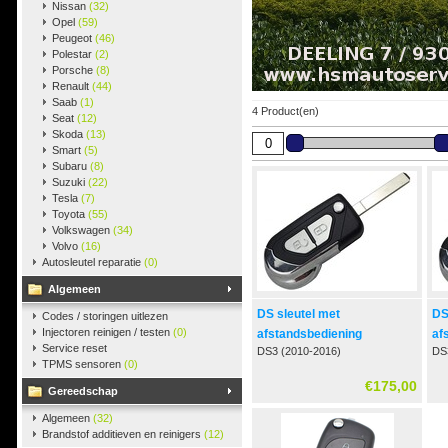
Nissan
(32)
Opel
(59)
Peugeot
(46)
Polestar
(2)
Porsche
(8)
Renault
(44)
Saab
(1)
4 Product(en)
Seat
(12)
Skoda
(13)
Smart
(5)
Subaru
(8)
Suzuki
(22)
Tesla
(7)
Toyota
(55)
Volkswagen
(34)
Volvo
(16)
Autosleutel reparatie
(0)
Algemeen
DS sleutel met
DS
Codes / storingen uitlezen
Injectoren reinigen / testen
(0)
afstandsbediening
af
Service reset
DS3 (2010-2016)
DS
TPMS sensoren
(0)
€175,00
Gereedschap
Algemeen
(32)
Brandstof additieven en reinigers
(12)