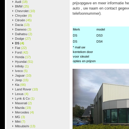
Audi
(18)
prijsopgave en meer informatie h
BMW
(25)
auto , uw naam en contact gegeve
Chevrolet
(10)
telefoonnummer).
Chrysler
(8)
Citroën
(45)
Dacia
(13)
Daewoo
(3)
Merk
model
Daihatsu
(2)
DS
DS3
Dodge
(27)
DS
DS4
DS
(4)
* mail uw
Fiat
(22)
kenteken door
Ford
(42)
voor sleutel
Honda
(17)
opties en prijzen
Hyundai
(51)
Infinity
(1)
Iveco
(5)
Jaguar
(10)
Jeep
(15)
Kia
(66)
Land Rover
(10)
Lexus
(4)
Lynk & Co
(1)
Maserati
(2)
Mazda
(19)
Mercedes
(4)
MG
(3)
Mini
(7)
Mitsubishi
(13)