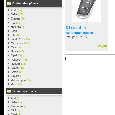
Onderdelen p/merk
Audi
(42)
BMW
(27)
Citroen
(36)
Fiat
(3)
Hyundai
(5)
DS sleutel met
Jeep
(6)
afstandsbediening
Kia
(3)
DS3 (2010-2016)
Land Rover
(9)
Mercedes
(98)
€125,00
Mini
(14)
Nissan
(7)
Opel
(56)
1
Peugeot
(45)
Renault
(33)
Skoda
(18)
Smart
(2)
Toyota
(1)
Volkswagen
(74)
Volvo
(6)
Services per merk
Audi
(1)
BMW
(1)
Mercedes
(1)
Mini
(1)
Opel
(1)