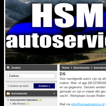
Zoeken
Home
Autosleutels
Autosleut
DS
Voor navolgende auto's zijn op afs
maken. Mail- of app (06-5378816
» Zoeken op merk
Zoeken »
en uw gegevens. Sleutels worden
gemaakt en zijn in vrijwel alle geva
Autosleutels
wacht'. Werkplaats locatie Roden 
Autosleutels bijmaken
(3)
Alfa Romeo
(6)
Mail via
info@hsmautoservice.nl
v