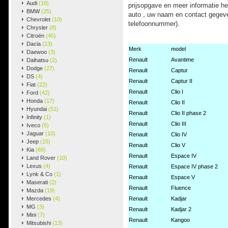
Audi
(18)
prijsopgave en meer informatie h
BMW
(25)
auto , uw naam en contact gegeve
Chevrolet
(10)
telefoonnummer).
Chrysler
(8)
Citroën
(45)
Dacia
(13)
Merk
model
Daewoo
(3)
Renault
Avantime
Daihatsu
(2)
Dodge
(27)
Renault
Captur
DS
(4)
Renault
Captur II
Fiat
(22)
Renault
Clio I
Ford
(42)
Honda
(17)
Renault
Clio II
Hyundai
(51)
Renault
Clio II phase 2
Infinity
(1)
Renault
Clio III
Iveco
(5)
Jaguar
(10)
Renault
Clio IV
Jeep
(15)
Renault
Clio V
Kia
(66)
Renault
Espace IV
Land Rover
(10)
Lexus
(4)
Renault
Espace IV phase 2
Lynk & Co
(1)
Renault
Espace V
Maserati
(2)
Renault
Fluence
Mazda
(19)
Mercedes
(4)
Renault
Kadjar
MG
(3)
Renault
Kadjar 2
Mini
(7)
Renault
Kangoo
Mitsubishi
(13)