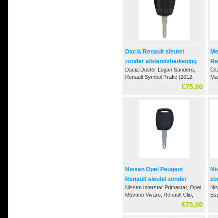
Dacia Renault sleutel
Me
zonder afstandsbediening
Re
Dacia Duster Logan Sandero,
Ci
af
Renault Symbol Trafic (2012-
Mas
2016)
€75,00
Nissan Opel Peugeot
Ni
Renault sleutel zonder
zo
Nissan Interstar Primastar, Opel
Nis
afstandsbediening
Movano Vivaro, Renault Clio,
Es
Master, Trafic, Peugeot 106 206
20
€75,00
306