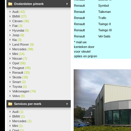
Onderdelen p/merk
Renault
Symbol
Audi
(42)
Renault
Talisman
BMW
(27)
Renault
Trafic
Citroen
(36)
Renault
Twingo II
Fiat
(3)
Renault
Twingo III
Hyundai
(5)
Jeep
(6)
Renault
Vel-Satis
Kia
(3)
* mail uw
Land Rover
(9)
kenteken door
Mercedes
(98)
voor sleutel
Mini
(14)
opties en prijzen
Nissan
(7)
Opel
(56)
Peugeot
(45)
Renault
(33)
Skoda
(18)
Smart
(2)
Toyota
(1)
Volkswagen
(74)
Volvo
(6)
Services per merk
Audi
(1)
BMW
(1)
Mercedes
(1)
Mini
(1)
Opel
(1)