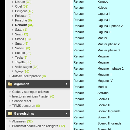
Renault
Kangoo
Nissan
(32)
Opel
(59)
Renault
Koleos
Peugeot
(46)
Renault
Laguna I
Polestar
(2)
Renault
Laguna II
Porsche
(8)
Renault
(44)
Renault
Laguna II phase 2
Saab
(1)
Renault
Laguna III
Seat
(12)
Renault
Master
Skoda
(13)
Smart
(5)
Renault
Master phase 2
Subaru
(8)
Renault
Master phase 3
Suzuki
(22)
Renault
Megane I
Tesla
(7)
Toyota
(55)
Renault
Megane II
Volkswagen
(34)
Renault
Megane II phase 2
Volvo
(16)
Renault
Megane III
Autosleutel reparatie
(0)
Renault
Megane IV
Algemeen
Renault
Modus
Codes / storingen uitlezen
Renault
Safrane
Injectoren reinigen / testen
(0)
Renault
Scenic I
Service reset
Renault
Scenic II
TPMS sensoren
(0)
Renault
Scenic II grande
Gereedschap
Renault
Scenic III
Algemeen
(32)
Renault
Scenic III grande
Brandstof additieven en reinigers
(12)
Renault
Scenic IV