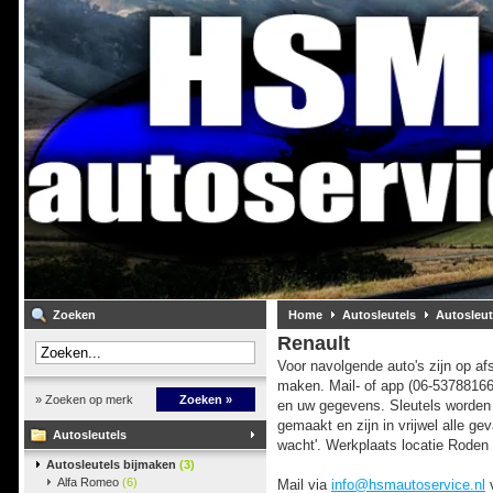
Zoeken
Home
Autosleutels
Autosleut
Renault
Voor navolgende auto's zijn op afs
maken. Mail- of app (06-5378816
» Zoeken op merk
Zoeken »
en uw gegevens. Sleutels worden
gemaakt en zijn in vrijwel alle geva
Autosleutels
wacht'. Werkplaats locatie Roden 
Autosleutels bijmaken
(3)
Alfa Romeo
(6)
Mail via
info@hsmautoservice.nl
v