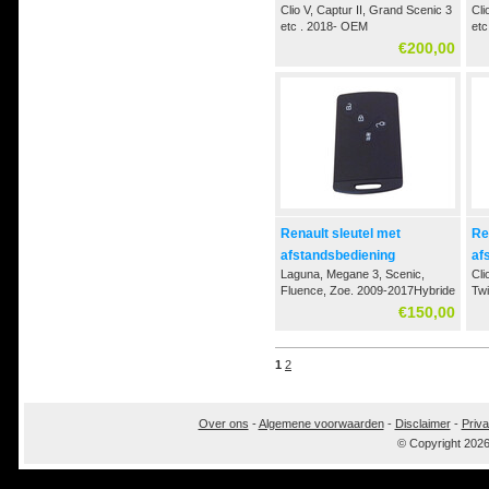
Clio V, Captur II, Grand Scenic 3
Cli
etc . 2018- OEM
etc
€200,00
Renault sleutel met
Re
afstandsbediening
af
Laguna, Megane 3, Scenic,
Cli
Fluence, Zoe. 2009-2017Hybride
Tw
Keyless
€150,00
1
2
Over ons
-
Algemene voorwaarden
-
Disclaimer
-
Priva
© Copyright 202