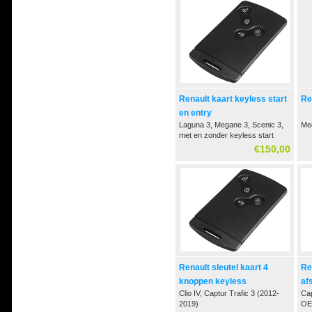
Renault kaart keyless start
Re
en entry
Laguna 3, Megane 3, Scenic 3,
Meg
met en zonder keyless start
2008-2015
€150,00
Renault sleutel kaart 4
Re
knoppen keyless
af
Clio IV, Captur Trafic 3 (2012-
Cap
2019)
OE