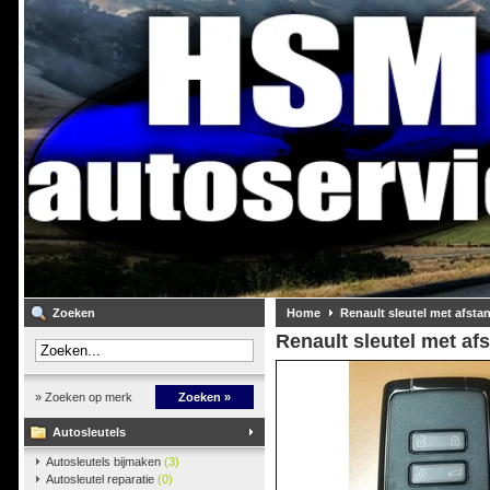
Zoeken
Home
Renault sleutel met afst
Renault sleutel met af
» Zoeken op merk
Zoeken »
Autosleutels
Autosleutels bijmaken
(3)
Autosleutel reparatie
(0)