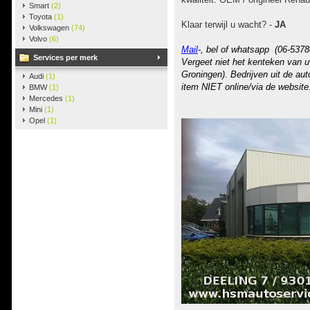
Smart
(2)
Toyota
(1)
Klaar terwijl u wacht? -
JA
Volkswagen
(74)
Volvo
(6)
Mail
-, bel of whatsapp (06-5378
Services per merk
Vergeet niet het kenteken van u
Groningen). Bedrijven uit de au
Audi
(1)
item NIET online/via de website
BMW
(1)
Mercedes
(1)
Mini
(1)
Opel
(1)