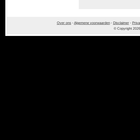
Over ons
-
Algemene voorwaarden
-
Disclaimer
-
Priva
© Copyright 202