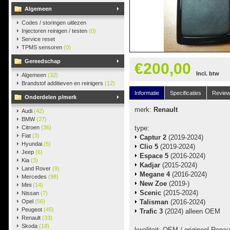
Algemeen
Codes / storingen uitlezen
Injectoren reinigen / testen
(0)
Service reset
TPMS sensoren
(0)
Gereedschap
€200,00
Incl. btw
Algemeen
(32)
Brandstof additieven en reinigers
(12)
Informatie
Specificaties
Revie
Onderdelen p/merk
merk:
Renault
Audi
(42)
BMW
(27)
Citroen
(36)
type:
Fiat
(3)
Captur 2
(2019-2024)
Hyundai
(5)
Clio 5
(2019-2024)
Jeep
(6)
Espace 5
(2016-2024)
Kia
(3)
Kadjar
(2015-2024)
Land Rover
(9)
Megane 4
(2016-2024)
Mercedes
(98)
New Zoe
(2019-)
Mini
(14)
Scenic
(2015-2024)
Nissan
(7)
Opel
(56)
Talisman
(2016-2024)
Peugeot
(45)
Trafic 3
(2024) alleen OEM
Renault
(33)
Skoda
(18)
kwaliteit: OEM / origineel Renau