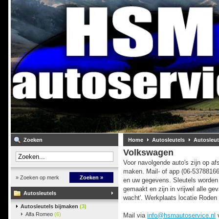
Zoeken
Home
Autosleutels
Autosleut
Volkswagen
Voor navolgende auto's zijn op afs
maken. Mail- of app (06-5378816
» Zoeken op merk
Zoeken »
en uw gegevens. Sleutels worden
gemaakt en zijn in vrijwel alle geva
Autosleutels
wacht'. Werkplaats locatie Roden 
Autosleutels bijmaken
(3)
Alfa Romeo
(6)
Mail via
info@hsmautoservice.nl
v