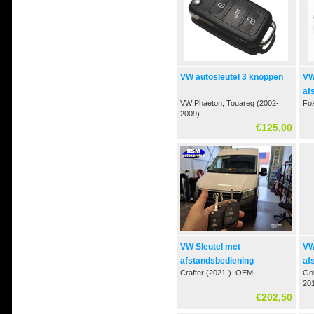
VW autosleutel 3 knoppen
VW
af
VW Phaeton, Touareg (2002-
Fo
2009)
€125,00
VW Sleutel met
VW
afstandsbediening
af
Crafter (2021-). OEM
Gol
201
€202,50