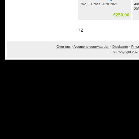
Polo, T-Cross 2020-2021
Ama
20
€250,00
1
2
Over ons
-
Algemene voorwaarden
-
Disclaimer
-
Priva
© Copyright 202