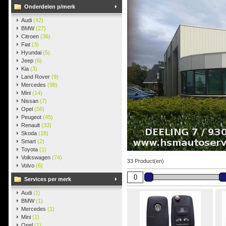
Onderdelen p/merk
Audi
(42)
BMW
(27)
Citroen
(36)
Fiat
(3)
Hyundai
(5)
Jeep
(6)
Kia
(3)
Land Rover
(9)
Mercedes
(98)
Mini
(14)
Nissan
(7)
Opel
(56)
Peugeot
(45)
Renault
(33)
Skoda
(18)
Smart
(2)
Toyota
(1)
Volkswagen
(74)
33 Product(en)
Volvo
(6)
Services per merk
Audi
(1)
BMW
(1)
Mercedes
(1)
Mini
(1)
Opel
(1)