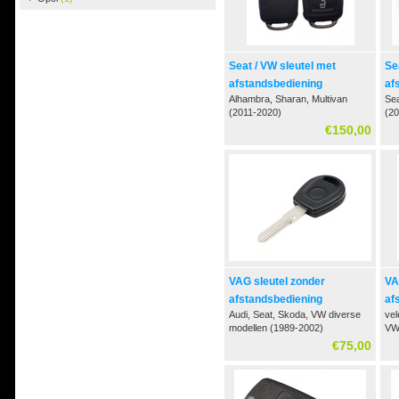
Seat / VW sleutel met
Se
afstandsbediening
af
Alhambra, Sharan, Multivan
Se
(2011-2020)
(2
€150,00
VAG sleutel zonder
VA
afstandsbediening
af
Audi, Seat, Skoda, VW diverse
vel
modellen (1989-2002)
V
€75,00