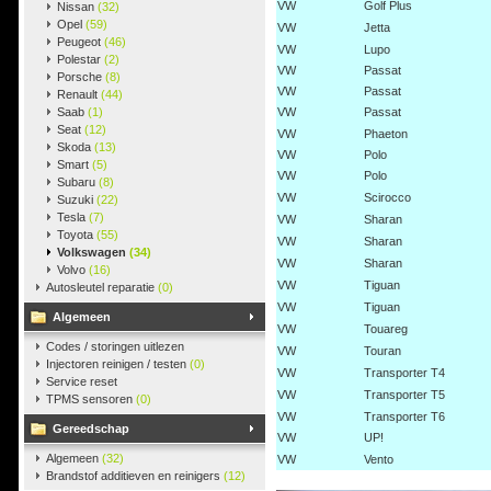
VW
Golf Plus
Nissan
(32)
Opel
(59)
VW
Jetta
Peugeot
(46)
VW
Lupo
Polestar
(2)
VW
Passat
Porsche
(8)
VW
Passat
Renault
(44)
Saab
(1)
VW
Passat
Seat
(12)
VW
Phaeton
Skoda
(13)
VW
Polo
Smart
(5)
VW
Polo
Subaru
(8)
VW
Scirocco
Suzuki
(22)
Tesla
(7)
VW
Sharan
Toyota
(55)
VW
Sharan
Volkswagen
(34)
VW
Sharan
Volvo
(16)
VW
Tiguan
Autosleutel reparatie
(0)
VW
Tiguan
Algemeen
VW
Touareg
Codes / storingen uitlezen
VW
Touran
Injectoren reinigen / testen
(0)
VW
Transporter T4
Service reset
VW
Transporter T5
TPMS sensoren
(0)
VW
Transporter T6
Gereedschap
VW
UP!
Algemeen
(32)
VW
Vento
Brandstof additieven en reinigers
(12)