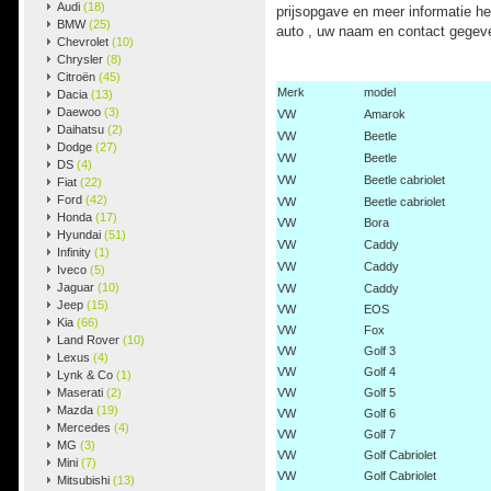
Audi
(18)
prijsopgave en meer informatie h
BMW
(25)
auto , uw naam en contact gegeve
Chevrolet
(10)
Chrysler
(8)
Citroën
(45)
Merk
model
Dacia
(13)
Daewoo
(3)
VW
Amarok
Daihatsu
(2)
VW
Beetle
Dodge
(27)
VW
Beetle
DS
(4)
VW
Beetle cabriolet
Fiat
(22)
Ford
(42)
VW
Beetle cabriolet
Honda
(17)
VW
Bora
Hyundai
(51)
VW
Caddy
Infinity
(1)
VW
Caddy
Iveco
(5)
Jaguar
(10)
VW
Caddy
Jeep
(15)
VW
EOS
Kia
(66)
VW
Fox
Land Rover
(10)
VW
Golf 3
Lexus
(4)
VW
Golf 4
Lynk & Co
(1)
Maserati
(2)
VW
Golf 5
Mazda
(19)
VW
Golf 6
Mercedes
(4)
VW
Golf 7
MG
(3)
VW
Golf Cabriolet
Mini
(7)
VW
Golf Cabriolet
Mitsubishi
(13)