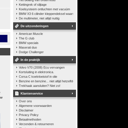
Het belang van onderhoud
Kettingrek of slijtage
Koelsysteem ontluchten met vacuüm
BMW X3 6 cilinder kleppendeksel waarshuwing
De multimeter, niet altijd nuttig
De uitzonderingen
American Muscle
n
The G club
BMW specials
Maserati duo
Dodge Challenger
In de praktijk
Volvo V70 (2008) Ecu vervangen
Kortsluiting in elektronica.
Corsa C koelvloeistof in olie
Benzine en benzine... niet altijd hetzelfde
Trekhaak aansluiten? Niet zo!
t
Klantenservice
he
Over ons
Algemene voorwaarden
Disclaimer
Privacy Policy
Betaalmethoden
Verzenden & retourneren