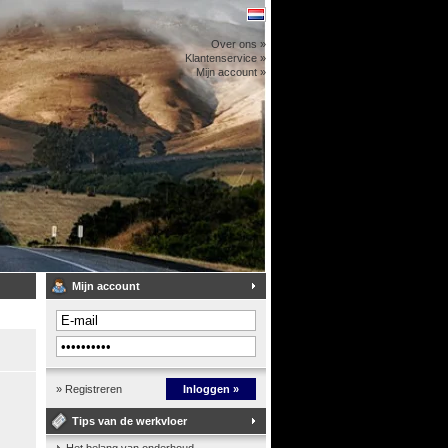
Over ons »
Klantenservice »
Mijn account »
Mijn account
» Registreren
Inloggen »
Tips van de werkvloer