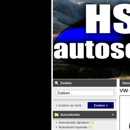
Zoeken
Hom
VW 
» Zoeken op merk
Zoeken »
Autosleutels
Autosleutels bijmaken
(3)
Autosleutel reparatie
(0)