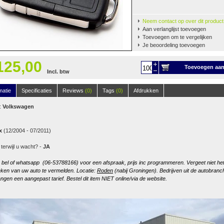
Neem contact op over dit product
Aan verlanglijst toevoegen
Toevoegen om te vergelijken
Je beoordeling toevoegen
125,00
Toevoegen aa
Incl. btw
winkelwagen
matie
Specificaties
Reviews
(0)
Tags
(0)
Afdrukken
:
Volkswagen
x
(12/2004 - 07/2011)
 terwijl u wacht? -
JA
, bel of whatsapp (06-53788166) voor een afspraak, prijs inc programmeren. Vergeet niet he
ken van uw auto te vermelden. Locatie:
Roden
(nabij Groningen). Bedrijven uit de autobranc
ngen een aangepast tarief. Bestel dit item NIET online/via de website.