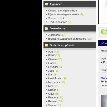
Algemeen
Codes / storingen uitlezen
Injectoren reinigen / testen
(0)
Service reset
TPMS sensoren
(0)
Gereedschap
€
Algemeen
(32)
Brandstof additieven en reinigers
(12)
Infor
Onderdelen p/merk
merk
Audi
(42)
BMW
(27)
type:
Citroen
(36)
Fo
Fiat
(3)
Hyundai
(5)
Klaar
Jeep
(6)
Kia
(3)
Mail
-
Land Rover
(9)
kente
Mercedes
(98)
ontva
Mini
(14)
Nissan
(7)
Opel
(56)
Peugeot
(45)
Renault
(33)
Skoda
(18)