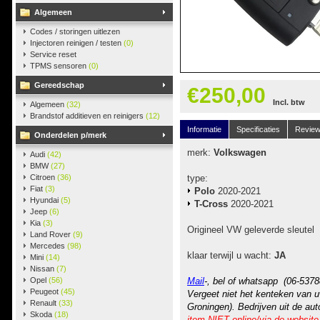
Algemeen
Codes / storingen uitlezen
Injectoren reinigen / testen
(0)
Service reset
TPMS sensoren
(0)
Gereedschap
€250,00
Incl. btw
Algemeen
(32)
Brandstof additieven en reinigers
(12)
Informatie
Specificaties
Revie
Onderdelen p/merk
merk:
Volkswagen
Audi
(42)
BMW
(27)
Citroen
(36)
type:
Fiat
(3)
Polo
2020-2021
Hyundai
(5)
T-Cross
2020-2021
Jeep
(6)
Kia
(3)
Origineel VW geleverde sleutel
Land Rover
(9)
Mercedes
(98)
klaar terwijl u wacht:
JA
Mini
(14)
Nissan
(7)
Opel
(56)
Mail
-, bel of whatsapp (06-5378
Peugeot
(45)
Vergeet niet het kenteken van u
Renault
(33)
Groningen). Bedrijven uit de au
Skoda
(18)
item NIET online/via de website