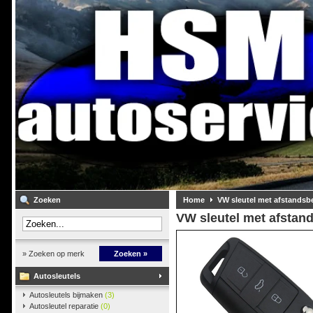
Zoeken
Home
VW sleutel met afstandsb
VW sleutel met afstan
» Zoeken op merk
Zoeken »
Autosleutels
Autosleutels bijmaken
(3)
Autosleutel reparatie
(0)