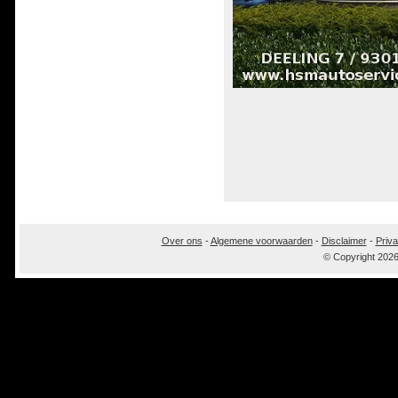
Over ons
-
Algemene voorwaarden
-
Disclaimer
-
Priva
© Copyright 202