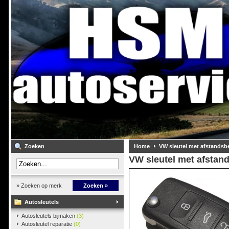
Zoeken
Home
VW sleutel met afstandsb
VW sleutel met afstan
» Zoeken op merk
Zoeken »
Autosleutels
Autosleutels bijmaken
(3)
Autosleutel reparatie
(0)