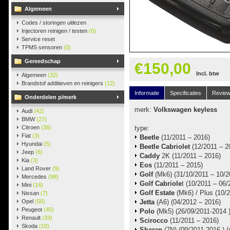
Algemeen
Codes / storingen uitlezen
Injectoren reinigen / testen
(0)
Service reset
TPMS sensoren
(0)
Gereedschap
€150,00
Incl. btw
Algemeen
(32)
Brandstof additieven en reinigers
(12)
Informatie
Specificaties
Revie
Onderdelen p/merk
merk:
Volkswagen keyless
Audi
(42)
BMW
(27)
Citroen
(36)
type:
Fiat
(3)
Beetle
(11/2011 – 2016)
Hyundai
(5)
Beetle Cabriolet
(12/2011 – 2
Jeep
(6)
Caddy
2K (11/2011 – 2016)
Kia
(3)
Eos
(11/2011 – 2015)
Land Rover
(9)
Golf
(Mk6) (31/10/2011 – 10/2
Mercedes
(98)
Golf Cabriole
t (10/2011 – 06/
Mini
(14)
Golf Estate
(Mk6) / Plus (10/
Nissan
(7)
Opel
(56)
Jetta
(A6) (04/2012 – 2016)
Peugeot
(45)
Polo
(Mk5) (26/09/2011-2014 
Renault
(33)
Scirocco
(11/2011 – 2016)
Skoda
(18)
Sharan
(7N) (09/2011-2016 ) (