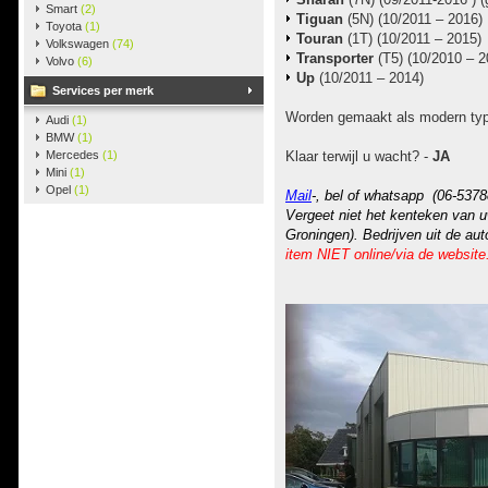
Smart
(2)
Tiguan
(5N) (10/2011 – 2016)
Toyota
(1)
Touran
(1T) (10/2011 – 2015)
Volkswagen
(74)
Transporter
(T5) (10/2010 – 2
Volvo
(6)
Up
(10/2011 – 2014)
Services per merk
Worden gemaakt als modern type
Audi
(1)
BMW
(1)
Mercedes
(1)
Klaar terwijl u wacht? -
JA
Mini
(1)
Opel
(1)
Mail
-, bel of whatsapp (06-5378
Vergeet niet het kenteken van u
Groningen). Bedrijven uit de au
item NIET online/via de website