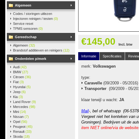
Algemeen
Codes / storingen uitlezen
Injectoren reinigen / testen
(0)
Service reset
TPMS sensoren
(0)
Gereedschap
€145,00
Incl. btw
Algemeen
(32)
Brandstof additieven en reinigers
(12)
Informatie
Specificaties
Revie
Onderdelen p/merk
merk:
Volkswagen
Audi
(42)
BMW
(27)
Citroen
(36)
type:
Fiat
(3)
Caravelle
(09/2009 - 05/2016)
Hyundai
(5)
Transporter
(09/2009 - 05/20
Jeep
(6)
Kia
(3)
klaar terwijl u wacht:
JA
Land Rover
(9)
Mercedes
(98)
Mail
-, bel of whatsapp (06-5378
Mini
(14)
Vergeet niet het kenteken van u
Nissan
(7)
Opel
(56)
Groningen). Bedrijven uit de au
Peugeot
(45)
item NIET online/via de website
Renault
(33)
Skoda
(18)