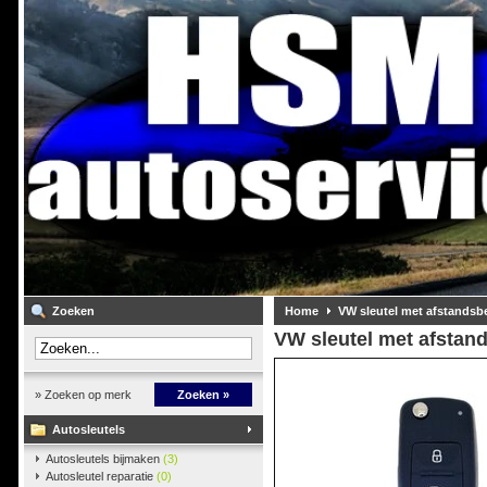
Zoeken
Home
VW sleutel met afstandsb
VW sleutel met afstan
» Zoeken op merk
Zoeken »
Autosleutels
Autosleutels bijmaken
(3)
Autosleutel reparatie
(0)