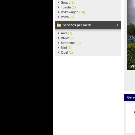
Smart
(2)
Toyota
(1)
Volkswagen
(74)
Volvo
(6)
Services per merk
Audi
(1)
BMW
(1)
Mercedes
(1)
Mini
(1)
Opel
(1)
Gere