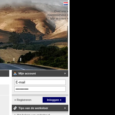
Over ons »
Klantenservice »
Mijn account »
Mijn account
» Registreren
Inloggen »
Tips van de werkvloer