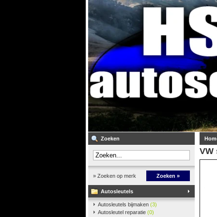
Zoeken
Hom
VW 
» Zoeken op merk
Zoeken »
Autosleutels
Autosleutels bijmaken
(3)
Autosleutel reparatie
(0)