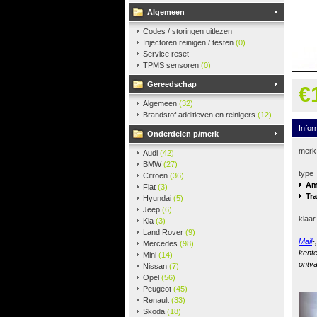
Algemeen
Codes / storingen uitlezen
Injectoren reinigen / testen
(0)
Service reset
TPMS sensoren
(0)
Gereedschap
€
Algemeen
(32)
Brandstof additieven en reinigers
(12)
Infor
Onderdelen p/merk
merk
Audi
(42)
BMW
(27)
type
Citroen
(36)
Am
Fiat
(3)
Tr
Hyundai
(5)
Jeep
(6)
klaar
Kia
(3)
Land Rover
(9)
Mail
-
Mercedes
(98)
kente
Mini
(14)
ontva
Nissan
(7)
Opel
(56)
Peugeot
(45)
Renault
(33)
Skoda
(18)