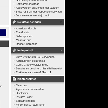
Het belang van onderhoud
Kettingrek of slijtage
Koelsysteem ontluchten met vacuüm
BMW X3 6 cilinder kleppendeksel waarshuwing
De multimeter, niet altijd nuttig
De uitzonderingen
American Muscle
n
The G club
BMW specials
Maserati duo
Dodge Challenger
In de praktijk
Volvo V70 (2008) Ecu vervangen
Kortsluiting in elektronica.
Corsa C koelvloeistof in olie
Benzine en benzine... niet altijd hetzelfde
Trekhaak aansluiten? Niet zo!
Klantenservice
t
Over ons
he
Algemene voorwaarden
Disclaimer
Privacy Policy
Betaalmethoden
Verzenden & retourneren