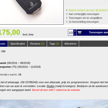
Neem contact op over dit product
Aan verlanglijst toevoegen
Toevoegen om te vergelijken
Je beoordeling toevoegen
175,00
Toevoegen aa
Incl. btw
winkelwagen
matie
Specificaties
Reviews
(0)
Tags
(0)
Afdrukken
:
VW
arok
(06/2016 – 08/2018)
ansporter
(T6) (05/2016 – 11/2018)
 terwijl u wacht:
JA
, bel of whatsapp (06-53788166) voor een afspraak, prijs inc programmeren. Vergeet niet he
ken van uw auto te vermelden. Locatie:
Roden
(nabij Groningen). Bedrijven uit de autobranc
ngen een aangepast tarief.
Bestel dit item NIET online/via de website.