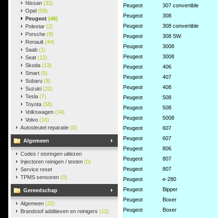
Nissan
(32)
Peugeot
307 convertible
Opel
(59)
Peugeot
308
Peugeot
(46)
Peugeot
308 convertible
Polestar
(2)
Porsche
(8)
Peugeot
308 SW
Renault
(44)
Peugeot
3008
Saab
(1)
Peugeot
3008
Seat
(12)
Skoda
(13)
Peugeot
406
Smart
(5)
Peugeot
407
Subaru
(8)
Peugeot
408
Suzuki
(22)
Tesla
(7)
Peugeot
508
Toyota
(55)
Peugeot
508
Volkswagen
(34)
Peugeot
5008
Volvo
(16)
Autosleutel reparatie
(0)
Peugeot
607
Peugeot
607
Algemeen
Peugeot
806
Codes / storingen uitlezen
Peugeot
807
Injectoren reinigen / testen
(0)
Peugeot
807
Service reset
TPMS sensoren
(0)
Peugeot
e-280
Peugeot
Bipper
Gereedschap
Peugeot
Boxer
Algemeen
(32)
Peugeot
Boxer
Brandstof additieven en reinigers
(12)