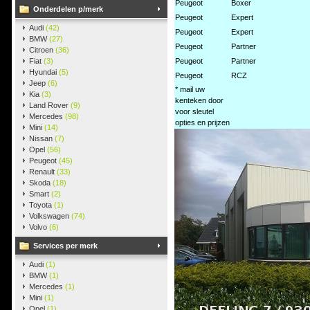
Peugeot
Boxer
Onderdelen p/merk
Peugeot
Expert
Audi
(42)
Peugeot
Expert
BMW
(27)
Peugeot
Partner
Citroen
(36)
Fiat
(3)
Peugeot
Partner
Hyundai
(5)
Peugeot
RCZ
Jeep
(6)
* mail uw
Kia
(3)
kenteken door
Land Rover
(9)
voor sleutel
Mercedes
(98)
opties en prijzen
Mini
(14)
Nissan
(7)
Opel
(56)
Peugeot
(45)
Renault
(33)
Skoda
(18)
Smart
(2)
Toyota
(1)
Volkswagen
(74)
Volvo
(6)
Services per merk
Audi
(1)
BMW
(1)
Mercedes
(1)
Mini
(1)
Opel
(1)