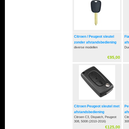
Citroen / Peugeot sleutel
Fi
zonder afstandsbediening
af
diverse modellen
Du
€95,00
Citroen Peugeot sleutel met
Pe
afstandsbediening
af
Citroen C3, Dispatch, Peugeot
Ci
308, 5008 (2010-2016)
308
€125,00