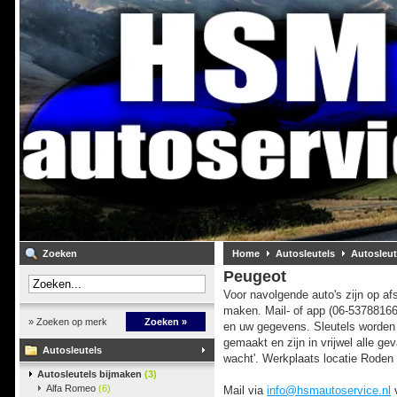
Zoeken
Home
Autosleutels
Autosleut
Peugeot
Voor navolgende auto's zijn op afs
maken. Mail- of app (06-5378816
» Zoeken op merk
Zoeken »
en uw gegevens. Sleutels worden
gemaakt en zijn in vrijwel alle geva
Autosleutels
wacht'. Werkplaats locatie Roden 
Autosleutels bijmaken
(3)
Alfa Romeo
(6)
Mail via
info@hsmautoservice.nl
v