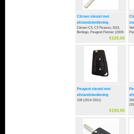
Citroen sleutel met
Ci
afstandsbediening
zo
Citroen C3, C3 Picasso, DS3,
Vel
Berlingo, Peugeot Partner (2009-
Pe
2016)
€125,00
Peugeot sleutel met
Pe
afstandsbediening
af
108 (2014-2021)
20
(2
€150,00