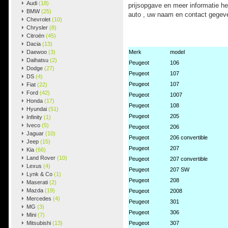
Audi
(18)
prijsopgave en meer informatie h
BMW
(25)
auto , uw naam en contact gegeve
Chevrolet
(10)
Chrysler
(8)
Citroën
(45)
Dacia
(13)
Daewoo
(3)
Merk
model
Daihatsu
(2)
Peugeot
106
Dodge
(27)
Peugeot
107
DS
(4)
Peugeot
107
Fiat
(22)
Ford
(42)
Peugeot
1007
Honda
(17)
Peugeot
108
Hyundai
(51)
Peugeot
205
Infinity
(1)
Iveco
(5)
Peugeot
206
Jaguar
(10)
Peugeot
206 convertible
Jeep
(15)
Peugeot
207
Kia
(66)
Land Rover
(10)
Peugeot
207 convertible
Lexus
(4)
Peugeot
207 SW
Lynk & Co
(1)
Peugeot
208
Maserati
(2)
Mazda
(19)
Peugeot
2008
Mercedes
(4)
Peugeot
301
MG
(3)
Peugeot
306
Mini
(7)
Mitsubishi
(13)
Peugeot
307