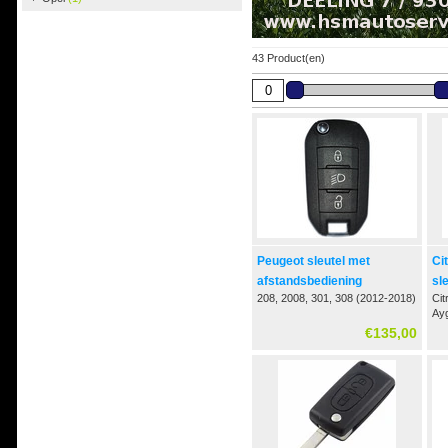
43 Product(en)
Peugeot sleutel met
Ci
afstandsbediening
sl
208, 2008, 301, 308 (2012-2018)
Cit
af
Ay
€135,00