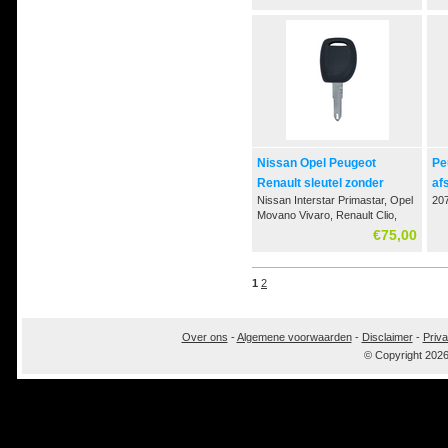
Nissan Opel Peugeot
Pe
Renault sleutel zonder
af
Nissan Interstar Primastar, Opel
20
afstandsbediening
Movano Vivaro, Renault Clio,
Master, Trafic, Peugeot 106 206
€75,00
306
1
2
Over ons
-
Algemene voorwaarden
-
Disclaimer
-
Priva
© Copyright 202