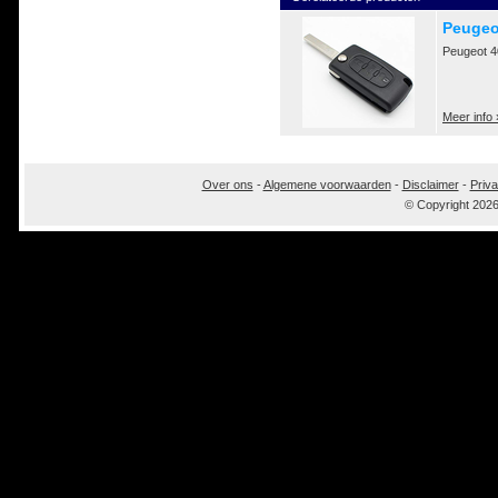
Peugeo
Peugeot 4
Meer info 
Over ons
-
Algemene voorwaarden
-
Disclaimer
-
Priva
© Copyright 202