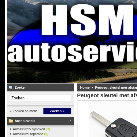
Zoeken
Home
Peugeot sleutel met afst
Peugeot sleutel met a
» Zoeken op merk
Zoeken »
Autosleutels
Autosleutels bijmaken
(3)
Autosleutel reparatie
(0)