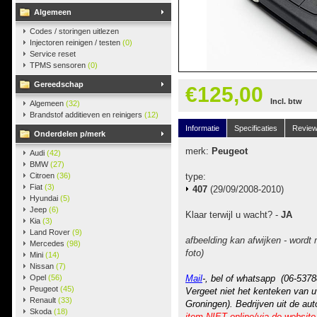
Algemeen
Codes / storingen uitlezen
Injectoren reinigen / testen
(0)
Service reset
TPMS sensoren
(0)
Gereedschap
€125,00
Incl. btw
Algemeen
(32)
Brandstof additieven en reinigers
(12)
Informatie
Specificaties
Revie
Onderdelen p/merk
merk:
Peugeot
Audi
(42)
BMW
(27)
Citroen
(36)
type:
Fiat
(3)
407
(29/09/2008-2010)
Hyundai
(5)
Jeep
(6)
Klaar terwijl u wacht? -
JA
Kia
(3)
Land Rover
(9)
afbeelding kan afwijken - wordt
Mercedes
(98)
foto)
Mini
(14)
Nissan
(7)
Opel
(56)
Mail
-, bel of whatsapp (06-5378
Peugeot
(45)
Vergeet niet het kenteken van u
Renault
(33)
Groningen). Bedrijven uit de au
Skoda
(18)
item NIET online/via de website