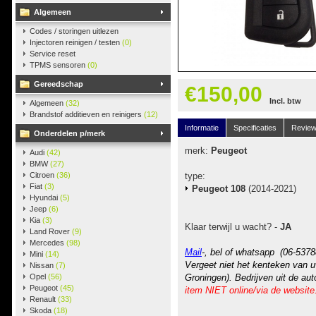
Algemeen
Codes / storingen uitlezen
Injectoren reinigen / testen
(0)
Service reset
TPMS sensoren
(0)
Gereedschap
€150,00
Incl. btw
Algemeen
(32)
Brandstof additieven en reinigers
(12)
Informatie
Specificaties
Revie
Onderdelen p/merk
merk:
Peugeot
Audi
(42)
BMW
(27)
Citroen
(36)
type:
Fiat
(3)
Peugeot 108
(2014-2021)
Hyundai
(5)
Jeep
(6)
Kia
(3)
Klaar terwijl u wacht? -
JA
Land Rover
(9)
Mercedes
(98)
Mail
-, bel of whatsapp (06-5378
Mini
(14)
Vergeet niet het kenteken van u
Nissan
(7)
Opel
(56)
Groningen). Bedrijven uit de au
Peugeot
(45)
item NIET online/via de website
Renault
(33)
Skoda
(18)