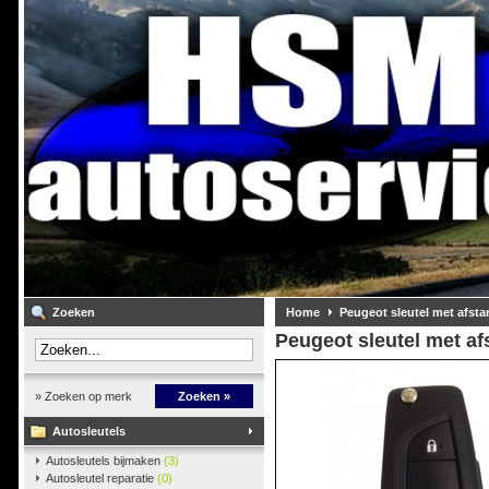
Zoeken
Home
Peugeot sleutel met afst
Peugeot sleutel met a
» Zoeken op merk
Zoeken »
Autosleutels
Autosleutels bijmaken
(3)
Autosleutel reparatie
(0)