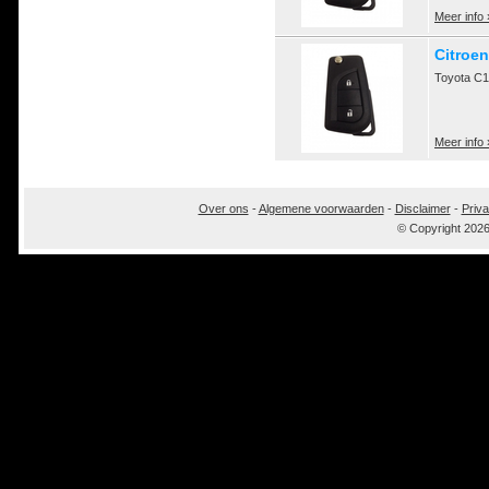
Meer info 
Citroen
Toyota C1
Meer info 
Over ons
-
Algemene voorwaarden
-
Disclaimer
-
Priva
© Copyright 202