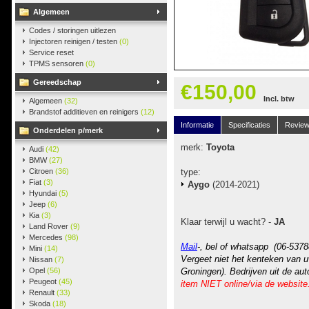
Algemeen
Codes / storingen uitlezen
Injectoren reinigen / testen
(0)
Service reset
TPMS sensoren
(0)
Gereedschap
€150,00
Incl. btw
Algemeen
(32)
Brandstof additieven en reinigers
(12)
Informatie
Specificaties
Revie
Onderdelen p/merk
merk:
Toyota
Audi
(42)
BMW
(27)
Citroen
(36)
type:
Fiat
(3)
Aygo
(2014-2021)
Hyundai
(5)
Jeep
(6)
Kia
(3)
Klaar terwijl u wacht? -
JA
Land Rover
(9)
Mercedes
(98)
Mail
-, bel of whatsapp (06-5378
Mini
(14)
Vergeet niet het kenteken van u
Nissan
(7)
Opel
(56)
Groningen). Bedrijven uit de au
Peugeot
(45)
item NIET online/via de website
Renault
(33)
Skoda
(18)