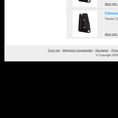
Meer info 
Citroen
Toyota C1
Meer info 
Over ons
-
Algemene voorwaarden
-
Disclaimer
-
Priva
© Copyright 202