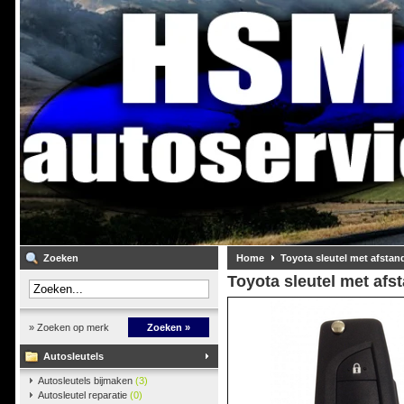
Zoeken
Home
Toyota sleutel met afsta
Toyota sleutel met af
» Zoeken op merk
Zoeken »
Autosleutels
Autosleutels bijmaken
(3)
Autosleutel reparatie
(0)