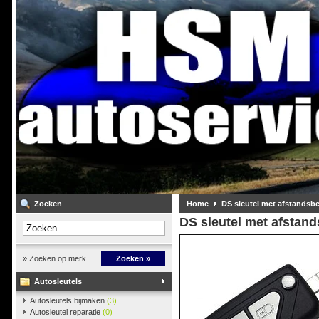
Zoeken
Home
DS sleutel met afstandsb
DS sleutel met afstan
» Zoeken op merk
Zoeken »
Autosleutels
Autosleutels bijmaken
(3)
Autosleutel reparatie
(0)