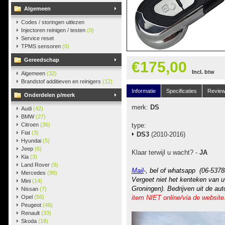
Algemeen
Codes / storingen uitlezen
Injectoren reinigen / testen
(0)
Service reset
TPMS sensoren
(0)
Gereedschap
€175,00
Incl. btw
Algemeen
(32)
Brandstof additieven en reinigers
(12)
Informatie
Specificaties
Revie
Onderdelen p/merk
merk:
DS
Audi
(42)
BMW
(27)
Citroen
(36)
type:
Fiat
(3)
DS3
(2010-2016)
Hyundai
(5)
Jeep
(6)
Klaar terwijl u wacht? -
JA
Kia
(3)
Land Rover
(9)
Mail
-, bel of whatsapp (06-5378
Mercedes
(99)
Vergeet niet het kenteken van u
Mini
(14)
Groningen). Bedrijven uit de au
Nissan
(7)
Opel
(56)
item NIET online/via de website
Peugeot
(46)
Renault
(33)
Skoda
(18)