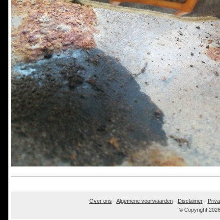
Over ons
-
Algemene voorwaarden
-
Disclaimer
-
Priva
© Copyright 202