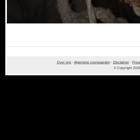
Over ons
-
Algemene voorwaarden
-
Disclaimer
-
Priva
© Copyright 202