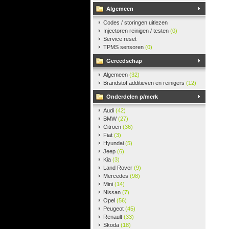
Algemeen
Codes / storingen uitlezen
Injectoren reinigen / testen
(0)
Service reset
TPMS sensoren
(0)
Gereedschap
Algemeen
(32)
Brandstof additieven en reinigers
(12)
Onderdelen p/merk
Audi
(42)
BMW
(27)
Citroen
(36)
Fiat
(3)
Hyundai
(5)
Jeep
(6)
Kia
(3)
Land Rover
(9)
Mercedes
(98)
Mini
(14)
Nissan
(7)
Opel
(56)
Peugeot
(45)
Renault
(33)
Skoda
(18)