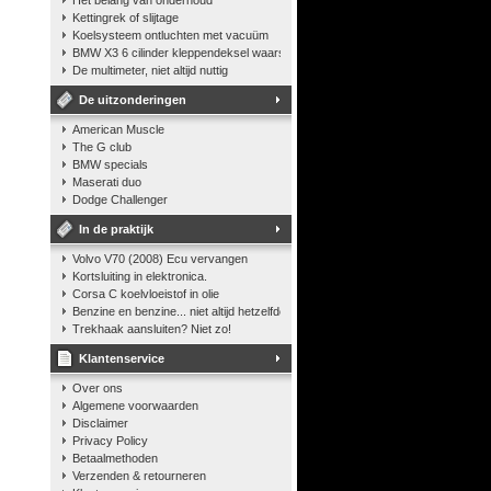
Het belang van onderhoud
Kettingrek of slijtage
Koelsysteem ontluchten met vacuüm
BMW X3 6 cilinder kleppendeksel waarshuwing
De multimeter, niet altijd nuttig
De uitzonderingen
American Muscle
The G club
BMW specials
Maserati duo
Dodge Challenger
In de praktijk
Volvo V70 (2008) Ecu vervangen
Kortsluiting in elektronica.
Corsa C koelvloeistof in olie
Benzine en benzine... niet altijd hetzelfde
Trekhaak aansluiten? Niet zo!
Klantenservice
Over ons
Algemene voorwaarden
Disclaimer
Privacy Policy
Betaalmethoden
Verzenden & retourneren