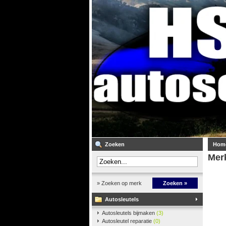
Zoeken
Hom
Mer
» Zoeken op merk
Zoeken »
Autosleutels
Autosleutels bijmaken
(3)
Autosleutel reparatie
(0)