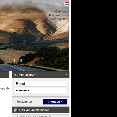
Over ons »
Klantenservice »
Mijn account »
Mijn account
 top
» Registreren
Inloggen »
Tips van de werkvloer