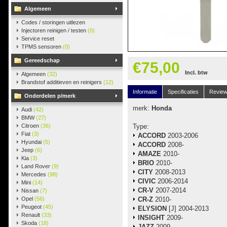
Algemeen
Codes / storingen uitlezen
Injectoren reinigen / testen
(0)
Service reset
TPMS sensoren
(0)
Gereedschap
€75,00
Incl. btw
Algemeen
(32)
Brandstof additieven en reinigers
(12)
Informatie
Specificaties
Revie
Onderdelen p/merk
merk:
Honda
Audi
(42)
BMW
(27)
Citroen
(36)
Type:
Fiat
(3)
ACCORD
2003-2006
Hyundai
(5)
ACCORD
2008-
Jeep
(6)
AMAZE
2010-
Kia
(3)
BRIO
2010-
Land Rover
(9)
CITY
2008-2013
Mercedes
(98)
CIVIC
2006-2014
Mini
(14)
CR-V
2007-2014
Nissan
(7)
Opel
(56)
CR-Z
2010-
Peugeot
(45)
ELYSION
[J] 2004-2013
Renault
(33)
INSIGHT
2009-
Skoda
(18)
JAZZ
2009-