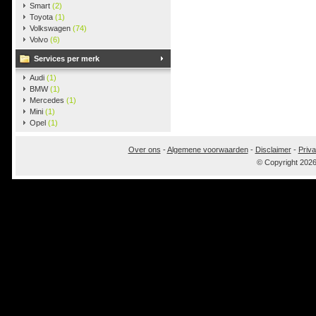
Smart
(2)
Toyota
(1)
Volkswagen
(74)
Volvo
(6)
Services per merk
Audi
(1)
BMW
(1)
Mercedes
(1)
Mini
(1)
Opel
(1)
Over ons
-
Algemene voorwaarden
-
Disclaimer
-
Priva
© Copyright 202