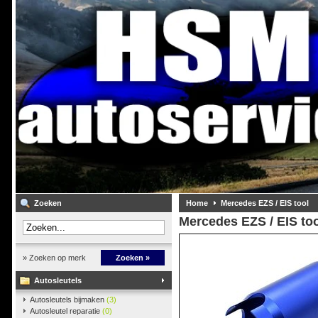
Zoeken
Home
Mercedes EZS / EIS tool
Mercedes EZS / EIS to
» Zoeken op merk
Zoeken »
Autosleutels
Autosleutels bijmaken
(3)
Autosleutel reparatie
(0)