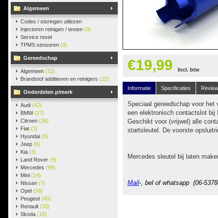
Algemeen
Codes / storingen uitlezen
Injectoren reinigen / testen
(0)
Service reset
TPMS sensoren
(0)
Gereedschap
€19,99
Incl. btw
Algemeen
(32)
Brandstof additieven en reinigers
(12)
Informatie
Specificaties
Revie
Onderdelen p/merk
Speciaal gereedschap voor het 
Audi
(42)
een elektronisch contactslot bi
BMW
(27)
Citroen
(36)
Geschikt voor (vrijwel) alle co
Fiat
(3)
startsleutel. De voorste opsluitr
Hyundai
(5)
Jeep
(6)
Kia
(3)
Mercedes sleutel bij laten mak
Land Rover
(9)
Mercedes
(98)
Mini
(14)
Mail
-, bel of whatsapp (06-5378
Nissan
(7)
Opel
(56)
Peugeot
(45)
Renault
(33)
Skoda
(18)