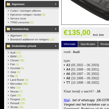
Algemeen
Codes / storingen uitlezen
Injectoren reinigen / testen
(0)
Service reset
TPMS sensoren
(0)
Gereedschap
€135,00
Incl. btw
Algemeen
(32)
Brandstof additieven en reinigers
(12)
Informatie
Specificaties
Revie
Onderdelen p/merk
merk:
Audi
Audi
(42)
BMW
(27)
Citroen
(36)
type:
Fiat
(3)
A3
(05.2002 – 06.2003)
Hyundai
(5)
A4
(01.1999 – 09.2001)
Jeep
(6)
A6
(09.1997 – 05.2002)
Kia
(3)
A8
(10.1998 – 09.2002)
Land Rover
(9)
TT
(10.1998 – 08.2002)
Mercedes
(98)
Mini
(14)
Klaar terwijl u wacht? -
JA
Nissan
(7)
Opel
(56)
Peugeot
(45)
Mail
-, bel of whatsapp (06-5378
Renault
(33)
Vergeet niet het kenteken van u
Skoda
(18)
Groningen). Bedrijven uit de au