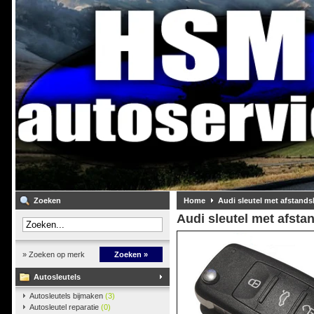
Zoeken
Home
Audi sleutel met afstand
Audi sleutel met afst
» Zoeken op merk
Zoeken »
Autosleutels
Autosleutels bijmaken
(3)
Autosleutel reparatie
(0)