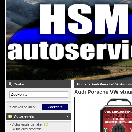
Zoeken
Home
Audi Porsche VW stuurslo
Audi Porsche VW stuur
» Zoeken op merk
Zoeken »
Autosleutels
Autosleutels bijmaken
(3)
Autosleutel reparatie
(0)