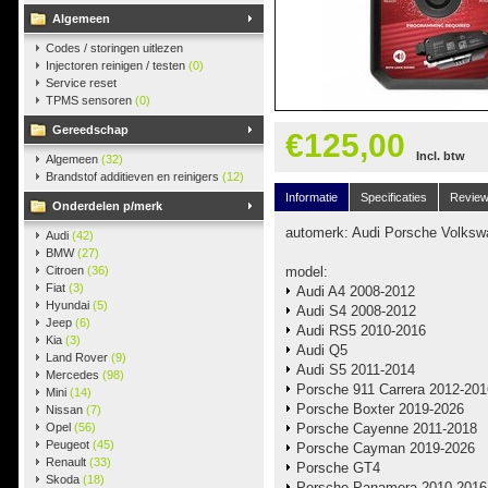
Algemeen
Codes / storingen uitlezen
Injectoren reinigen / testen
(0)
Service reset
TPMS sensoren
(0)
Gereedschap
€125,00
Incl. btw
Algemeen
(32)
Brandstof additieven en reinigers
(12)
Informatie
Specificaties
Revie
Onderdelen p/merk
automerk: Audi Porsche Volks
Audi
(42)
BMW
(27)
Citroen
(36)
model:
Fiat
(3)
Audi A4 2008-2012
Hyundai
(5)
Audi S4 2008-2012
Jeep
(6)
Audi RS5 2010-2016
Kia
(3)
Audi Q5
Land Rover
(9)
Audi S5 2011-2014
Mercedes
(98)
Porsche 911 Carrera 2012-201
Mini
(14)
Porsche Boxter 2019-2026
Nissan
(7)
Opel
(56)
Porsche Cayenne 2011-2018
Peugeot
(45)
Porsche Cayman 2019-2026
Renault
(33)
Porsche GT4
Skoda
(18)
Porsche Panamera 2010-2016