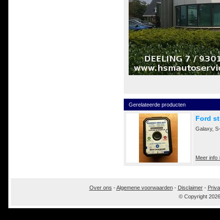
Gerelateerde producten
Ford st
Galaxy, S
Meer info 
Over ons
-
Algemene voorwaarden
-
Disclaimer
-
Priva
© Copyright 202