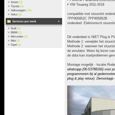
Smart
(2)
VW Touareg 2011-2018
Toyota
(1)
Volkswagen
(74)
compatible met stuurslot ond
Volvo
(6)
7PP905852C 7PP905852B
Services per merk
onderdeel: Elektronisch stuurslo
Audi
(1)
BMW
(1)
Mercedes
(1)
Dit onderdeel is NIET Plug & P
Mini
(1)
Methode 1: verwijder het stuursl
Opel
(1)
Methode 2: wanneer het stuurslot
de emulator. Wees bij lezen van
de data kan startproblemen gev
Montage mogelijk - locatie Rode
whatsapp (06-53788166) voor pri
programmeren bij al gedemonteer
plug & play retour). Demontage s