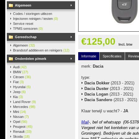
Algemeen
Codes / storingen uitlezen
Injectoren reinigen / testen
(0)
Service reset
TPMS sensoren
(0)
Gereedschap
€125,00
Incl. btw
Algemeen
(32)
Brandstof additieven en reinigers
(12)
Informatie
Specificaties
Revie
Onderdelen p/merk
merk:
Dacia
Audi
(42)
BMW
(27)
Citroen
(36)
type:
Fiat
(3)
Dacia Dokker
(2013 - 2021)
Hyundai
(5)
Dacia Duster
(2013 - 2021)
Jeep
(6)
Dacia Logan
(2013 - 2021)
Kia
(3)
Dacia Sandero
(2013 - 2021)
Land Rover
(9)
Mercedes
(98)
Klaar terwijl u wacht? -
JA
Mini
(14)
Nissan
(7)
Opel
(56)
Mail
-, bel of whatsapp (06-5378
Peugeot
(45)
Vergeet niet het kenteken van u
Renault
(33)
Groningen). Bedrijven uit de au
Skoda
(18)
item NIET online/via de website