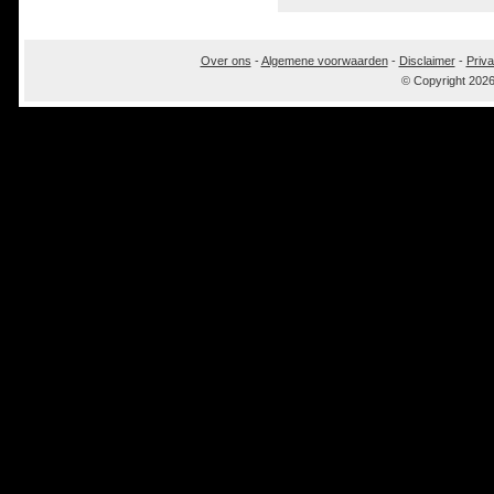
Over ons
-
Algemene voorwaarden
-
Disclaimer
-
Priva
© Copyright 202