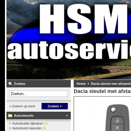
Zoeken
Home
Dacia sleutel met afstan
Dacia sleutel met afst
» Zoeken op merk
Zoeken »
Autosleutels
Autosleutels bijmaken
(3)
Autosleutel reparatie
(0)