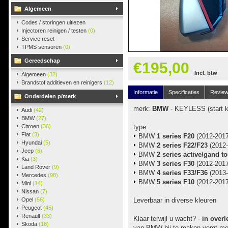
Algemeen
Codes / storingen uitlezen
Injectoren reinigen / testen
(0)
Service reset
TPMS sensoren
(0)
Gereedschap
€195,00
Incl. btw
Algemeen
(32)
Brandstof additieven en reinigers
(12)
Informatie
Specificaties
Revie
Onderdelen p/merk
merk:
BMW
- KEYLESS (start k
Audi
(42)
BMW
(27)
Citroen
(36)
type:
Fiat
(3)
BMW
1 series F20
(2012-2017
Hyundai
(5)
BMW
2 series F22/F23
(2012-
Jeep
(6)
BMW
2 series active/gand t
Kia
(3)
BMW
3 series F30
(2012-2017
Land Rover
(9)
BMW
4 series F33/F36
(2013-
Mercedes
(98)
BMW
5 series F10
(2012-2017
Mini
(14)
Nissan
(7)
Opel
(56)
Leverbaar in diverse kleuren
Peugeot
(45)
Renault
(33)
Klaar terwijl u wacht? -
in overl
Skoda
(18)
van BMW bij te maken vergt moge