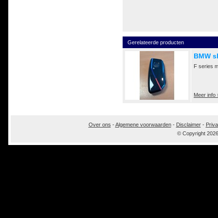
Gerelateerde producten
BMW sl
F series 
Meer info 
Over ons
-
Algemene voorwaarden
-
Disclaimer
-
Priva
© Copyright 202