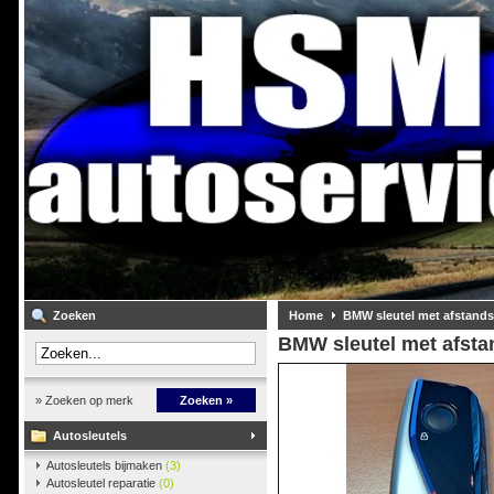
Zoeken
Home
BMW sleutel met afstand
BMW sleutel met afsta
» Zoeken op merk
Zoeken »
Autosleutels
Autosleutels bijmaken
(3)
Autosleutel reparatie
(0)