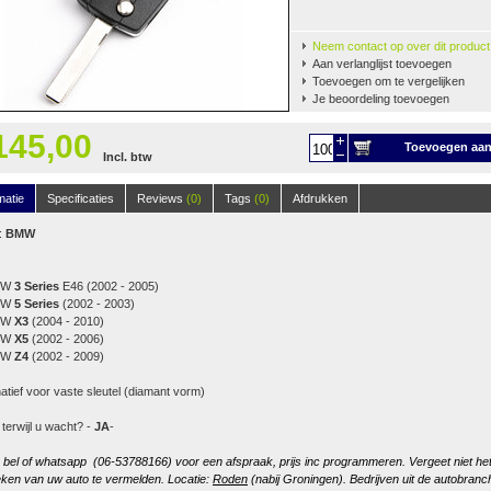
Neem contact op over dit product
Aan verlanglijst toevoegen
Toevoegen om te vergelijken
Je beoordeling toevoegen
145,00
Toevoegen aa
Incl. btw
winkelwagen
matie
Specificaties
Reviews
(0)
Tags
(0)
Afdrukken
:
BMW
MW
3 Series
E46 (2002 - 2005)
MW
5 Series
(2002 - 2003)
MW
X3
(2004 - 2010)
MW
X5
(2002 - 2006)
MW
Z4
(2002 - 2009)
natief voor vaste sleutel (diamant vorm)
 terwijl u wacht? -
JA
-
, bel of whatsapp (06-53788166) voor een afspraak, prijs inc programmeren. Vergeet niet he
ken van uw auto te vermelden. Locatie:
Roden
(nabij Groningen). Bedrijven uit de autobranc