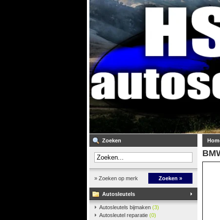
Zoeken
Hom
BMW
» Zoeken op merk
Zoeken »
Autosleutels
Autosleutels bijmaken
(3)
Autosleutel reparatie
(0)