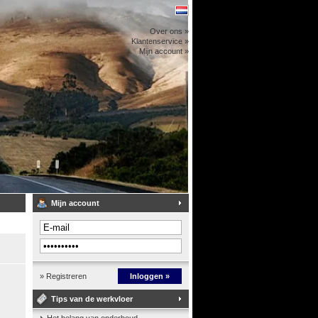
Over ons »
Klantenservice »
Mijn account »
Mijn account
» Registreren
Inloggen »
Tips van de werkvloer