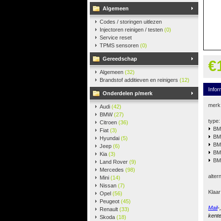
Algemeen
Codes / storingen uitlezen
Injectoren reinigen / testen
(0)
Service reset
TPMS sensoren
(0)
Gereedschap
€
Algemeen
(32)
Brandstof additieven en reinigers
(12)
Infor
Onderdelen p/merk
merk
Audi
(42)
BMW
(27)
type:
Citroen
(36)
B
Fiat
(3)
B
Hyundai
(5)
B
Jeep
(6)
B
Kia
(3)
B
Land Rover
(9)
Mercedes
(98)
alter
Mini
(14)
Nissan
(7)
Klaar
Opel
(56)
Peugeot
(45)
Mail
-
Renault
(33)
kente
Skoda
(18)