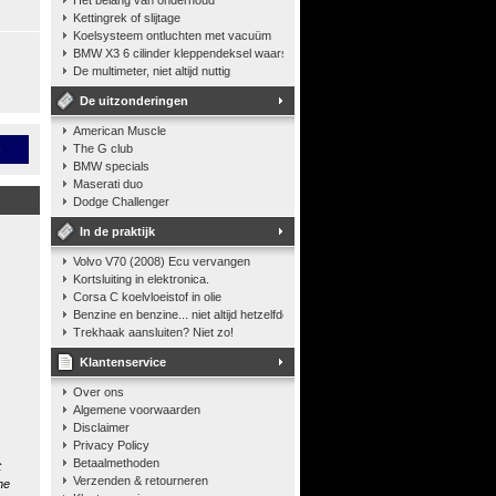
Het belang van onderhoud
Kettingrek of slijtage
Koelsysteem ontluchten met vacuüm
BMW X3 6 cilinder kleppendeksel waarshuwing
De multimeter, niet altijd nuttig
De uitzonderingen
American Muscle
n
The G club
BMW specials
Maserati duo
Dodge Challenger
In de praktijk
Volvo V70 (2008) Ecu vervangen
Kortsluiting in elektronica.
Corsa C koelvloeistof in olie
Benzine en benzine... niet altijd hetzelfde
Trekhaak aansluiten? Niet zo!
Klantenservice
Over ons
Algemene voorwaarden
Disclaimer
Privacy Policy
Betaalmethoden
t
Verzenden & retourneren
he