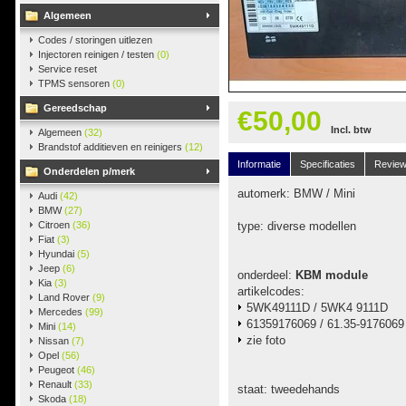
Algemeen
Codes / storingen uitlezen
Injectoren reinigen / testen
(0)
Service reset
TPMS sensoren
(0)
Gereedschap
€50,00
Incl. btw
Algemeen
(32)
Brandstof additieven en reinigers
(12)
Informatie
Specificaties
Revie
Onderdelen p/merk
automerk: BMW / Mini
Audi
(42)
BMW
(27)
Citroen
(36)
type: diverse modellen
Fiat
(3)
Hyundai
(5)
Jeep
(6)
onderdeel:
KBM module
Kia
(3)
artikelcodes:
Land Rover
(9)
5WK49111D / 5WK4 9111D
Mercedes
(99)
61359176069 / 61.35-9176069
Mini
(14)
zie foto
Nissan
(7)
Opel
(56)
Peugeot
(46)
Renault
(33)
staat: tweedehands
Skoda
(18)