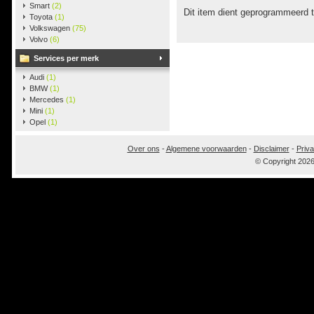
Smart
(2)
Dit item dient geprogrammeerd 
Toyota
(1)
Volkswagen
(75)
Volvo
(6)
Services per merk
Audi
(1)
BMW
(1)
Mercedes
(1)
Mini
(1)
Opel
(1)
Over ons
-
Algemene voorwaarden
-
Disclaimer
-
Priva
© Copyright 202