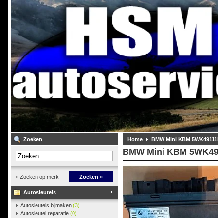
Zoeken
Home
BMW Mini KBM 5WK49111
BMW Mini KBM 5WK49
» Zoeken op merk
Zoeken »
Autosleutels
Autosleutels bijmaken
(3)
Autosleutel reparatie
(0)