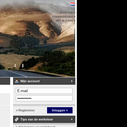
Over ons »
Klantenservice »
Mijn account »
Mijn account
» Registreren
Inloggen »
Tips van de werkvloer