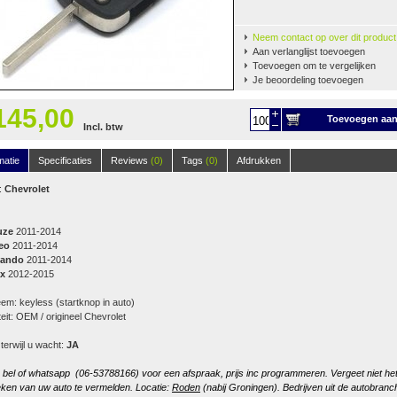
Neem contact op over dit product
Aan verlanglijst toevoegen
Toevoegen om te vergelijken
Je beoordeling toevoegen
145,00
Toevoegen aa
Incl. btw
winkelwagen
matie
Specificaties
Reviews
(0)
Tags
(0)
Afdrukken
:
Chevrolet
uze
2011-2014
eo
2011-2014
lando
2011-2014
ax
2012-2015
em: keyless (startknop in auto)
teit: OEM / origineel Chevrolet
 terwijl u wacht:
JA
, bel of whatsapp (06-53788166) voor een afspraak, prijs inc programmeren. Vergeet niet he
ken van uw auto te vermelden. Locatie:
Roden
(nabij Groningen). Bedrijven uit de autobranc