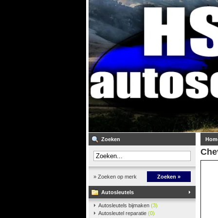
Zoeken
Hom
Chev
» Zoeken op merk
Zoeken »
Autosleutels
Autosleutels bijmaken
(3)
Autosleutel reparatie
(0)