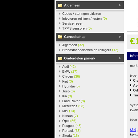
Algemeen
Codes / storingen uitlezen
Injectoren reinigen / testen
(0)
Service reset
TPMS sensoren
(0)
Gereedschap
€
Algemeen
(32)
Brandstof additieven en reinigers
(12)
Infor
Onderdelen p/merk
merk
Audi
(42)
BMW
(27)
type:
Citroen
(36)
Cr
Fiat
(3)
Av
Hyundai
(5)
Or
Jeep
(6)
Tr
Kia
(3)
Land Rover
(9)
syste
Mercedes
(98)
kwali
Mini
(14)
Nissan
(7)
klaar
Opel
(56)
Peugeot
(45)
Mail
-
Renault
(33)
kente
Skoda
(18)