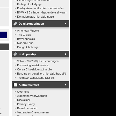
Het belang van onderhoud
Kettingrek of slijtage
Koelsysteem ontluchten met vacuüm
BMW X3 6 cilinder kleppendeksel waarshuwing
De multimeter, niet altijd nuttig
De uitzonderingen
American Muscle
n
The G club
BMW specials
Maserati duo
Dodge Challenger
In de praktijk
Volvo V70 (2008) Ecu vervangen
Kortsluiting in elektronica.
Corsa C koelvloeistof in olie
Benzine en benzine... niet altijd hetzelfde
Trekhaak aansluiten? Niet zo!
Klantenservice
Over ons
Algemene voorwaarden
Disclaimer
Privacy Policy
Betaalmethoden
t
Verzenden & retourneren
he