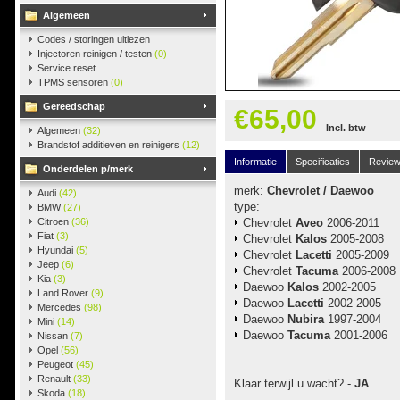
Algemeen
Codes / storingen uitlezen
Injectoren reinigen / testen
(0)
Service reset
TPMS sensoren
(0)
Gereedschap
€65,00
Incl. btw
Algemeen
(32)
Brandstof additieven en reinigers
(12)
Informatie
Specificaties
Revie
Onderdelen p/merk
merk:
Chevrolet / Daewoo
Audi
(42)
type:
BMW
(27)
Citroen
(36)
Chevrolet
Aveo
2006-2011
Fiat
(3)
Chevrolet
Kalos
2005-2008
Hyundai
(5)
Chevrolet
Lacetti
2005-2009
Jeep
(6)
Chevrolet
Tacuma
2006-2008
Kia
(3)
Daewoo
Kalos
2002-2005
Land Rover
(9)
Daewoo
Lacetti
2002-2005
Mercedes
(98)
Daewoo
Nubira
1997-2004
Mini
(14)
Daewoo
Tacuma
2001-2006
Nissan
(7)
Opel
(56)
Peugeot
(45)
Renault
(33)
Klaar terwijl u wacht? -
JA
Skoda
(18)