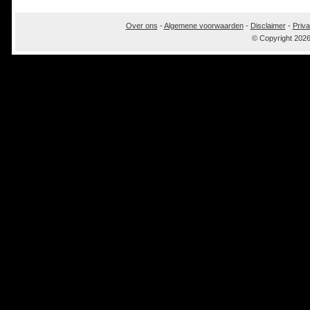
Over ons
-
Algemene voorwaarden
-
Disclaimer
-
Priva
© Copyright 202