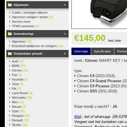
Algemeen
Codes / storingen uitlezen
Injectoren reinigen / testen
(0)
Service reset
TPMS sensoren
(0)
Gereedschap
€145,00
Incl. btw
Algemeen
(32)
Brandstof additieven en reinigers
(12)
Informatie
Specificaties
Revie
Onderdelen p/merk
merk:
Citroen
SMART KEY / ke
Audi
(42)
BMW
(27)
Citroen
(36)
type:
Fiat
(3)
Citroen
C4
(2010-2016)
Hyundai
(5)
Citroen
C4 Grand Picasso
(20
Jeep
(6)
Citroen
C4 Picasso
(2013-201
Kia
(3)
Citroen
DS5
(2011-2016)
Land Rover
(9)
Mercedes
(99)
Mini
(14)
Klaar terwijl u wacht? -
JA
Nissan
(7)
Opel
(56)
Peugeot
(46)
Mail
-, bel of whatsapp (06-5378
Renault
(33)
Vergeet niet het kenteken van u
Skoda
(18)
Groningen). Bedrijven uit de au