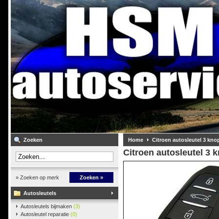
Zoeken
Home
Citroen autosleutel 3 kn
Citroen autosleutel 3 
» Zoeken op merk
Zoeken »
Autosleutels
Autosleutels bijmaken
(3)
Autosleutel reparatie
(0)