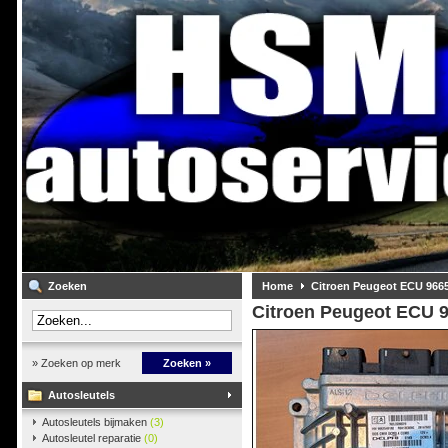
Zoeken
Home
Citroen Peugeot ECU 966
Citroen Peugeot ECU 
» Zoeken op merk
Zoeken »
Autosleutels
Autosleutels bijmaken
(3)
Autosleutel reparatie
(0)