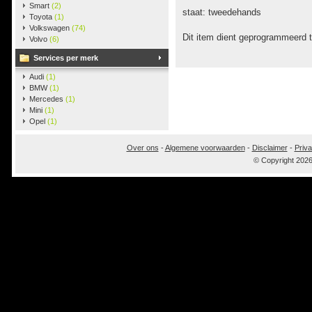
Smart
(2)
staat: tweedehands
Toyota
(1)
Volkswagen
(74)
Dit item dient geprogrammeerd 
Volvo
(6)
Services per merk
Audi
(1)
BMW
(1)
Mercedes
(1)
Mini
(1)
Opel
(1)
Over ons
-
Algemene voorwaarden
-
Disclaimer
-
Priva
© Copyright 202