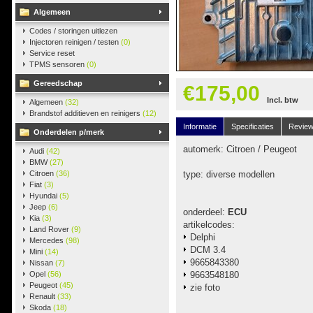
Algemeen
Codes / storingen uitlezen
Injectoren reinigen / testen
(0)
Service reset
TPMS sensoren
(0)
Gereedschap
€175,00
Incl. btw
Algemeen
(32)
Brandstof additieven en reinigers
(12)
Informatie
Specificaties
Revie
Onderdelen p/merk
automerk: Citroen / Peugeot
Audi
(42)
BMW
(27)
Citroen
(36)
type: diverse modellen
Fiat
(3)
Hyundai
(5)
Jeep
(6)
onderdeel:
ECU
Kia
(3)
artikelcodes:
Land Rover
(9)
Delphi
Mercedes
(98)
DCM 3.4
Mini
(14)
9665843380
Nissan
(7)
Opel
(56)
9663548180
Peugeot
(45)
zie foto
Renault
(33)
Skoda
(18)