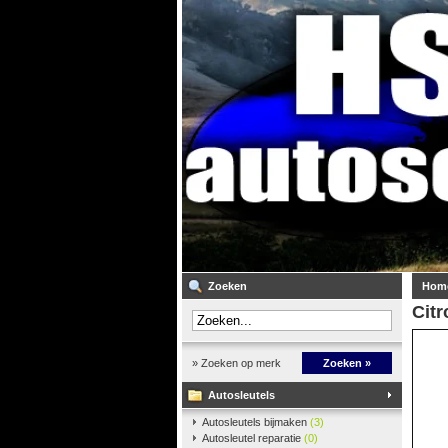
Zoeken
Hom
Citr
» Zoeken op merk
Zoeken »
Autosleutels
Autosleutels bijmaken
(3)
Autosleutel reparatie
(0)