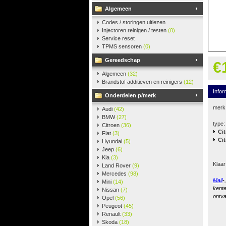
Algemeen
Codes / storingen uitlezen
Injectoren reinigen / testen
(0)
Service reset
TPMS sensoren
(0)
Gereedschap
€
Algemeen
(32)
Brandstof additieven en reinigers
(12)
Infor
Onderdelen p/merk
merk
Audi
(42)
BMW
(27)
type:
Citroen
(36)
Ci
Fiat
(3)
Ci
Hyundai
(5)
Jeep
(6)
Kia
(3)
Klaar
Land Rover
(9)
Mercedes
(98)
Mail
-
Mini
(14)
kente
Nissan
(7)
ontva
Opel
(56)
Peugeot
(45)
Renault
(33)
Skoda
(18)