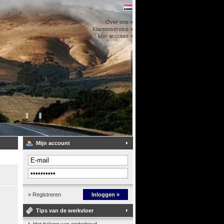
Over ons »
Klantenservice »
Mijn account »
Mijn account
» Registreren
Inloggen »
Tips van de werkvloer