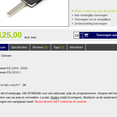
Neem contact op over dit product
Aan verlanglijst toevoegen
Toevoegen om te vergelijken
Je beoordeling toevoegen
125,00
Toevoegen aa
Incl. btw
winkelwagen
matie
Specificaties
Reviews
(0)
Tags
(0)
Afdrukken
:
Citroen
troen C2
(2004 -2006)
troen C5
(2010-)
 terwijl u wacht? -
JA
, bel of whatsapp (06-53788166) voor een afspraak, prijs inc programmeren. Vergeet niet he
ken van uw auto te vermelden. Locatie:
Roden
(nabij Groningen). Bedrijven uit de autobranc
ngen een aangepast tarief.
Bestel dit item NIET online/via de website.