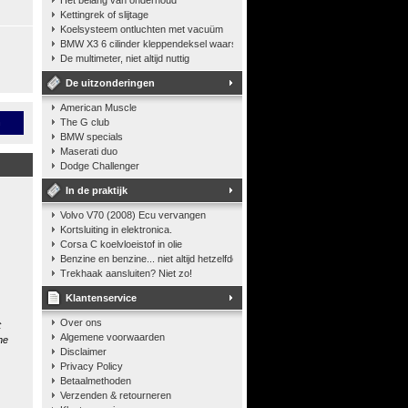
Het belang van onderhoud
Kettingrek of slijtage
Koelsysteem ontluchten met vacuüm
BMW X3 6 cilinder kleppendeksel waarshuwing
De multimeter, niet altijd nuttig
De uitzonderingen
American Muscle
n
The G club
BMW specials
Maserati duo
Dodge Challenger
In de praktijk
Volvo V70 (2008) Ecu vervangen
Kortsluiting in elektronica.
Corsa C koelvloeistof in olie
Benzine en benzine... niet altijd hetzelfde
Trekhaak aansluiten? Niet zo!
Klantenservice
Over ons
t
Algemene voorwaarden
he
Disclaimer
Privacy Policy
Betaalmethoden
Verzenden & retourneren