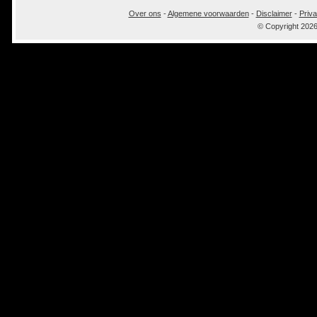
Over ons
-
Algemene voorwaarden
-
Disclaimer
-
Priva
© Copyright 202