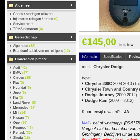
Algemeen
Codes / storingen uitlezen
Injectoren reinigen / testen
(0)
Service reset
TPMS sensoren
(0)
Gereedschap
€145,00
Incl. btw
Algemeen
(32)
Brandstof additieven en reinigers
(12)
Informatie
Specificaties
Revie
Onderdelen p/merk
merk:
Chrysler Dodge
Audi
(42)
BMW
(27)
Citroen
(36)
type:
Fiat
(3)
Chrysler 300C
2008-2010 (Tou
Hyundai
(5)
Chrysler Town and Country
(
Jeep
(6)
Dodge Journey
(2009-2012)
Kia
(3)
Dodge Ram
(2009 – 2012)
Land Rover
(9)
Mercedes
(98)
Klaar terwijl u wacht? -
JA
Mini
(14)
Nissan
(7)
Opel
(56)
Mail
-, bel of whatsapp (06-5378
Peugeot
(45)
Vergeet niet het kenteken van u
Renault
(33)
Groningen). Bedrijven uit de au
Skoda
(18)
item NIET online/via de website