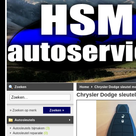
Zoeken
Home
Chrysler Dodge sleutel m
Chrysler Dodge sleute
» Zoeken op merk
Zoeken »
Autosleutels
Autosleutels bijmaken
(3)
Autosleutel reparatie
(0)