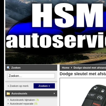
Zoeken
Home
Dodge sleutel met afstan
Dodge sleutel met afs
» Zoeken op merk
Zoeken »
Autosleutels
Autosleutels bijmaken
(3)
Autosleutel reparatie
(0)