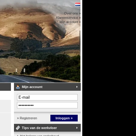
Over ons »
Klantenservice »
Mijn account »
Mijn account
» Registreren
Inloggen »
Tips van de werkvloer