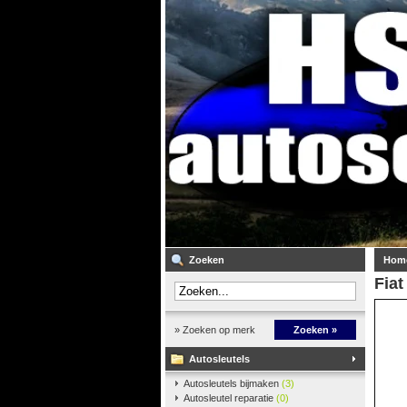
Zoeken
Hom
Fiat
» Zoeken op merk
Zoeken »
Autosleutels
Autosleutels bijmaken
(3)
Autosleutel reparatie
(0)