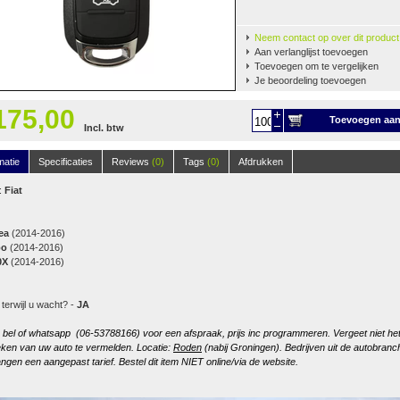
Neem contact op over dit product
Aan verlanglijst toevoegen
Toevoegen om te vergelijken
Je beoordeling toevoegen
175,00
Toevoegen aa
Incl. btw
winkelwagen
matie
Specificaties
Reviews
(0)
Tags
(0)
Afdrukken
:
Fiat
ea
(2014-2016)
po
(2014-2016)
0X
(2014-2016)
 terwijl u wacht? -
JA
, bel of whatsapp (06-53788166) voor een afspraak, prijs inc programmeren. Vergeet niet he
ken van uw auto te vermelden. Locatie:
Roden
(nabij Groningen). Bedrijven uit de autobranc
ngen een aangepast tarief. Bestel dit item NIET online/via de website.