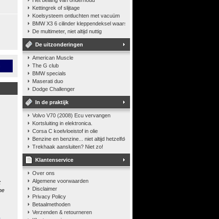
Het belang van onderhoud
Kettingrek of slijtage
Koelsysteem ontluchten met vacuüm
BMW X3 6 cilinder kleppendeksel waarshuwing
De multimeter, niet altijd nuttig
De uitzonderingen
American Muscle
n
The G club
BMW specials
Maserati duo
Dodge Challenger
In de praktijk
Volvo V70 (2008) Ecu vervangen
Kortsluiting in elektronica.
Corsa C koelvloeistof in olie
Benzine en benzine... niet altijd hetzelfde
Trekhaak aansluiten? Niet zo!
Klantenservice
Over ons
Algemene voorwaarden
t
Disclaimer
he
Privacy Policy
Betaalmethoden
Verzenden & retourneren