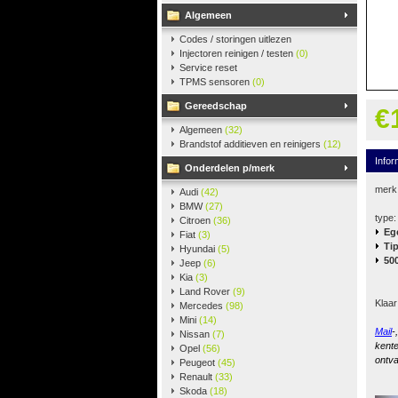
Algemeen
Codes / storingen uitlezen
Injectoren reinigen / testen
(0)
Service reset
TPMS sensoren
(0)
Gereedschap
€
Algemeen
(32)
Brandstof additieven en reinigers
(12)
Infor
Onderdelen p/merk
merk
Audi
(42)
BMW
(27)
type:
Citroen
(36)
Eg
Fiat
(3)
Ti
Hyundai
(5)
50
Jeep
(6)
Kia
(3)
Land Rover
(9)
Klaar
Mercedes
(98)
Mini
(14)
Mail
-
Nissan
(7)
kente
Opel
(56)
ontva
Peugeot
(45)
Renault
(33)
Skoda
(18)