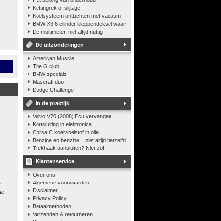
Het belang van onderhoud
Kettingrek of slijtage
Koelsysteem ontluchten met vacuüm
BMW X3 6 cilinder kleppendeksel waarshuwing
De multimeter, niet altijd nuttig
De uitzonderingen
American Muscle
n
The G club
BMW specials
Maserati duo
Dodge Challenger
In de praktijk
Volvo V70 (2008) Ecu vervangen
Kortsluiting in elektronica.
Corsa C koelvloeistof in olie
Benzine en benzine... niet altijd hetzelfde
Trekhaak aansluiten? Niet zo!
Klantenservice
Over ons
Algemene voorwaarden
t
Disclaimer
he
Privacy Policy
Betaalmethoden
Verzenden & retourneren