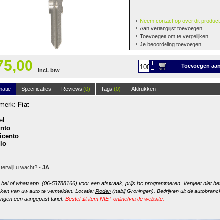
Neem contact op over dit product
Aan verlanglijst toevoegen
Toevoegen om te vergelijken
Je beoordeling toevoegen
75,00
Toevoegen aa
Incl. btw
winkelwagen
matie
Specificaties
Reviews
(0)
Tags
(0)
Afdrukken
omerk:
Fiat
l:
nto
icento
ilo
 terwijl u wacht? -
JA
, bel of whatsapp (06-53788166) voor een afspraak, prijs inc programmeren. Vergeet niet he
ken van uw auto te vermelden. Locatie:
Roden
(nabij Groningen). Bedrijven uit de autobranc
ngen een aangepast tarief.
Bestel dit item NIET online/via de website.