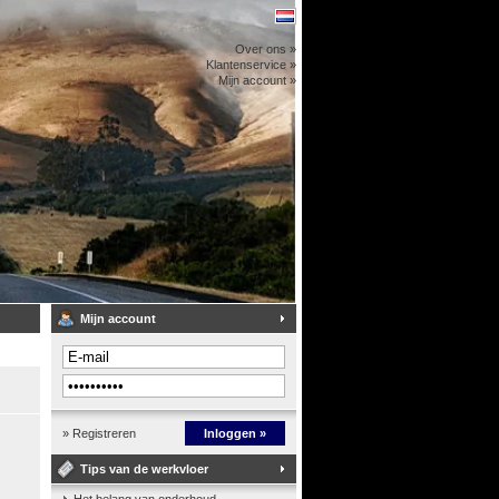
Over ons »
Klantenservice »
Mijn account »
Mijn account
» Registreren
Inloggen »
Tips van de werkvloer