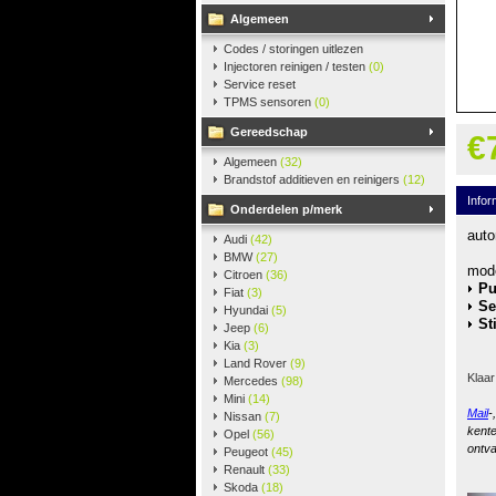
Algemeen
Codes / storingen uitlezen
Injectoren reinigen / testen
(0)
Service reset
TPMS sensoren
(0)
Gereedschap
€
Algemeen
(32)
Brandstof additieven en reinigers
(12)
Infor
Onderdelen p/merk
aut
Audi
(42)
BMW
(27)
mode
Citroen
(36)
Pu
Fiat
(3)
Se
Hyundai
(5)
St
Jeep
(6)
Kia
(3)
Land Rover
(9)
Klaar
Mercedes
(98)
Mini
(14)
Mail
-
Nissan
(7)
kente
Opel
(56)
ontva
Peugeot
(45)
Renault
(33)
Skoda
(18)