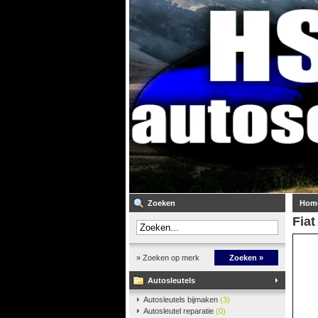
Zoeken
Hom
Fiat
» Zoeken op merk
Zoeken »
Autosleutels
Autosleutels bijmaken
(3)
Autosleutel reparatie
(0)