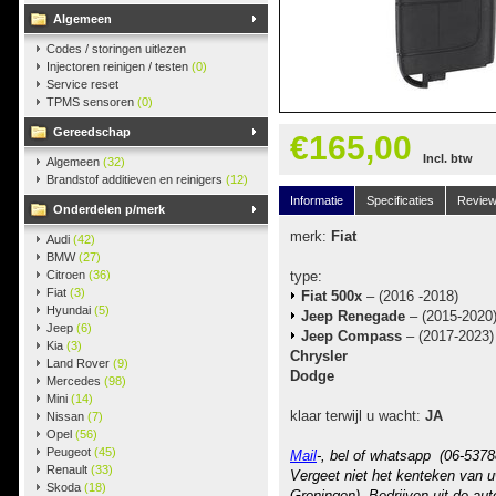
Algemeen
Codes / storingen uitlezen
Injectoren reinigen / testen
(0)
Service reset
TPMS sensoren
(0)
Gereedschap
€165,00
Incl. btw
Algemeen
(32)
Brandstof additieven en reinigers
(12)
Informatie
Specificaties
Revie
Onderdelen p/merk
merk:
Fiat
Audi
(42)
BMW
(27)
Citroen
(36)
type:
Fiat
(3)
Fiat
500x
– (2016 -2018)
Hyundai
(5)
Jeep Renegade
– (2015-2020
Jeep
(6)
Jeep Compass
– (2017-2023)
Kia
(3)
Chrysler
Land Rover
(9)
Dodge
Mercedes
(98)
Mini
(14)
klaar terwijl u wacht:
JA
Nissan
(7)
Opel
(56)
Peugeot
(45)
Mail
-, bel of whatsapp (06-5378
Renault
(33)
Vergeet niet het kenteken van u
Skoda
(18)
Groningen). Bedrijven uit de au