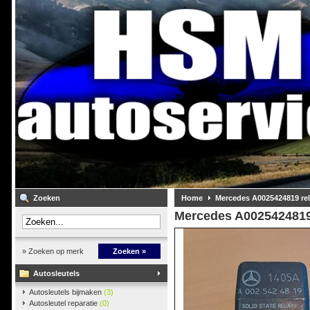
Zoeken
Home
Mercedes A0025424819 rel
Mercedes A0025424819 
» Zoeken op merk
Zoeken »
Autosleutels
Autosleutels bijmaken
(3)
Autosleutel reparatie
(0)