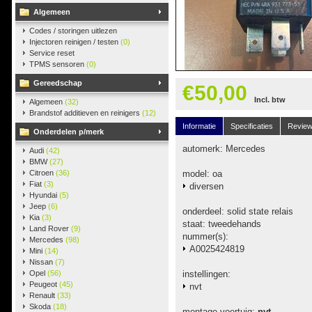
Algemeen
Codes / storingen uitlezen
Injectoren reinigen / testen
(0)
Service reset
TPMS sensoren
(0)
Gereedschap
€50,00
Incl. btw
Algemeen
(32)
Brandstof additieven en reinigers
(12)
Informatie
Specificaties
Revie
Onderdelen p/merk
automerk: Mercedes
Audi
(42)
BMW
(27)
Citroen
(36)
model: oa
Fiat
(3)
diversen
Hyundai
(5)
Jeep
(6)
onderdeel: solid state relais
Kia
(3)
staat: tweedehands
Land Rover
(9)
nummer(s):
Mercedes
(98)
A0025424819
Mini
(14)
Nissan
(7)
Opel
(56)
instellingen:
Peugeot
(45)
nvt
Renault
(33)
Skoda
(18)
montage voertuig:
nvt