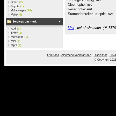
Smart
(2)
Cloon optie:
nvt
Toyota
(1)
Reset optie:
nvt
Volkswagen
(74)
Startonderbreker uit optie:
nvt
Volvo
(6)
Services per merk
Mail
-, bel of whatsapp (06-5378
Audi
(1)
BMW
(1)
Mercedes
(1)
Mini
(1)
Opel
(1)
Over ons
-
Algemene voorwaarden
-
Disclaimer
-
Priva
© Copyright 202