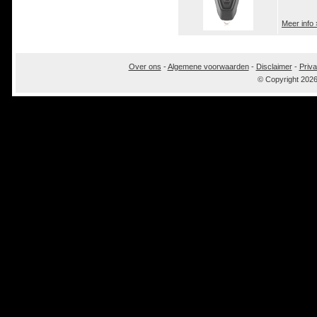
Meer info 
Over ons
-
Algemene voorwaarden
-
Disclaimer
-
Priva
© Copyright 202