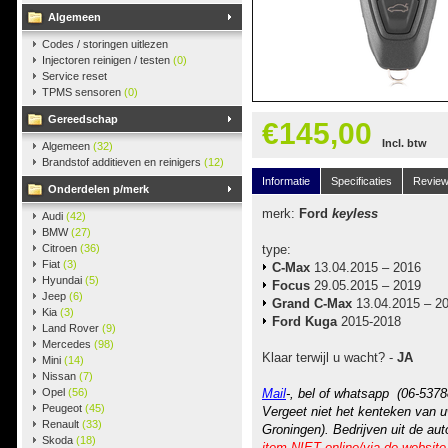
Algemeen
Codes / storingen uitlezen
Injectoren reinigen / testen
(0)
Service reset
TPMS sensoren
(0)
Gereedschap
€145,00
Incl. btw
Algemeen
(32)
Brandstof additieven en reinigers
(12)
Informatie
Specificaties
Revie
Onderdelen p/merk
merk:
Ford
keyless
Audi
(42)
BMW
(27)
Citroen
(36)
type:
Fiat
(3)
C-Max
13.04.2015 – 2016
Hyundai
(5)
Focus
29.05.2015 – 2019
Jeep
(6)
Grand C-Max
13.04.2015 – 2
Kia
(3)
Ford Kuga
2015-2018
Land Rover
(9)
Mercedes
(98)
Klaar terwijl u wacht? -
JA
Mini
(14)
Nissan
(7)
Opel
(56)
Mail
-, bel of whatsapp (06-5378
Peugeot
(45)
Vergeet niet het kenteken van u
Renault
(33)
Groningen). Bedrijven uit de au
Skoda
(18)
item NIET online/via de website