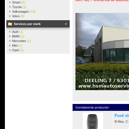
Smart
(2)
Toyota
(1)
Volkswagen
(74)
Volvo
(6)
Services per merk
Audi
(1)
BMW
(1)
Mercedes
(1)
Mini
(1)
Opel
(1)
Gerelateerde producten
Ford sl
B-Max, C-