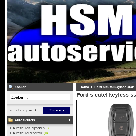
Zoeken
Home
Ford sleutel keyless start
Ford sleutel keyless st
» Zoeken op merk
Zoeken »
Autosleutels
Autosleutels bijmaken
(3)
Autosleutel reparatie
(0)