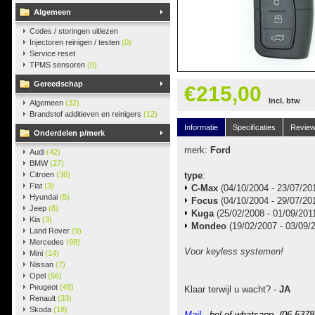
Algemeen
Codes / storingen uitlezen
Injectoren reinigen / testen
(0)
Service reset
TPMS sensoren
(0)
Gereedschap
€215,00
Incl. btw
Algemeen
(32)
Brandstof additieven en reinigers
(12)
Informatie
Specificaties
Revie
Onderdelen p/merk
merk:
Ford
Audi
(42)
BMW
(27)
Citroen
(36)
type
:
Fiat
(3)
C-Max
(04/10/2004 - 23/07/20
Hyundai
(5)
Focus
(04/10/2004 - 29/07/20
Jeep
(6)
Kuga
(25/02/2008 - 01/09/201
Kia
(3)
Mondeo
(19/02/2007 - 03/09/
Land Rover
(9)
Mercedes
(98)
Voor keyless systemen!
Mini
(14)
Nissan
(7)
Opel
(56)
Peugeot
(45)
Klaar terwijl u wacht? -
JA
Renault
(33)
Skoda
(18)
Mail
-, bel of whatsapp (06-5378