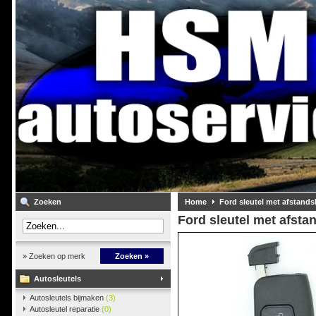
Zoeken
Home
Ford sleutel met afstand
Ford sleutel met afst
» Zoeken op merk
Zoeken »
Autosleutels
Autosleutels bijmaken
(3)
Autosleutel reparatie
(0)