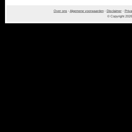
Over ons
-
Algemene voorwaarden
-
Disclaimer
-
Priva
© Copyright 202